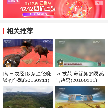
相关推荐
[每日农经]多条途径赚
[科技苑]养泥鳅的灵感
钱的斗鸡(20160311)
与诀窍(20160111)