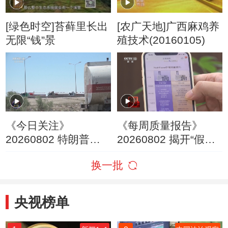
[绿色时空]苔藓里长出
[农广天地]广西麻鸡养
无限“钱”景
殖技术(20160105)
《今日关注》
《每周质量报告》
20260802 特朗普叫
20260802 揭开“假洋
停“最大规模”打击 伊
牌”的真面目
换一批
朗称摧毁美军F-35战
机
央视榜单