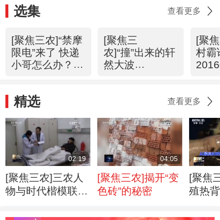
选集
查看更多
[聚焦三农]“禁摩
[聚焦三
[聚
限电”来了 快递
农]“撞”出来的轩
村霸
小哥怎么办？
然大波
2016
20160423
20160422
精选
查看更多
02:19
04:05
[聚焦三农]三农人
[聚焦三农]揭开“变
[聚焦
物与时代楷模联手
色砖”的秘密
殖热
共建美丽新农村