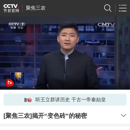
聚焦三农
听王立群讲历史 千古一帝秦始皇
[聚焦三农]揭开“变色砖”的秘密