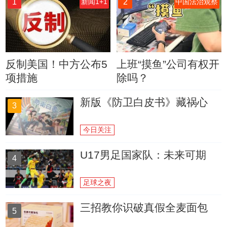
1
2
新闻1+1
中国法治观察
反制美国！中方公布5
上班“摸鱼”公司有权开
项措施
除吗？
新版《防卫白皮书》藏祸心
3
今日关注
U17男足国家队：未来可期
4
足球之夜
三招教你识破真假全麦面包
5