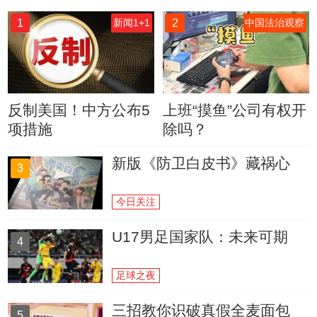
1
2
新闻1+1
中国法治观察
反制美国！中方公布5
上班“摸鱼”公司有权开
项措施
除吗？
新版《防卫白皮书》藏祸心
3
今日关注
U17男足国家队：未来可期
4
足球之夜
三招教你识破真假全麦面包
5