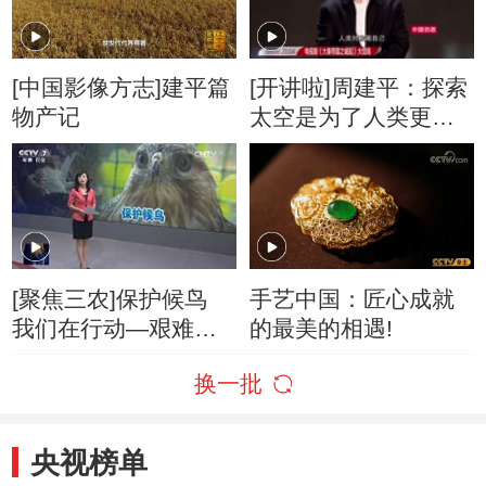
[中国影像方志]建平篇
[开讲啦]周建平：探索
物产记
太空是为了人类更好
地发现与发展
[聚焦三农]保护候鸟
手艺中国：匠心成就
我们在行动—艰难的
的最美的相遇!
迁徙路 20161019
换一批
央视榜单