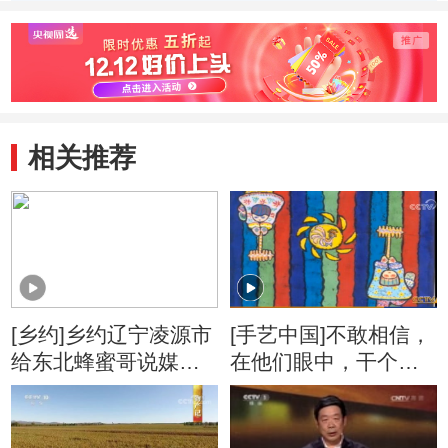
相关推荐
[乡约]乡约辽宁凌源市
[手艺中国]不敢相信，
给东北蜂蜜哥说媒
在他们眼中，干个农
(20160326)
活都能美成一幅画