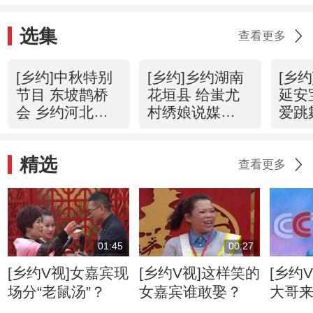
选集
查看更多
[乡约]中秋特别
[乡约]乡约湖南
[乡
节目 东坡鹊桥
花垣县 给蚩尤
延安
会 乡约河北平
村绣娘说媒
爱跳
泉县 20160913
20160910
说媒 
精选
查看更多
01:45
00:27
[乡约V视]女嘉宾现
[乡约V视]这样笑的
[乡约
场分“老鼠汤”？
女嘉宾谁敢娶？
大哥