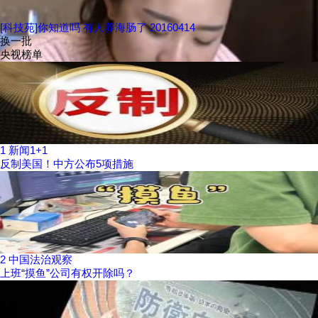
[科技苑]你知道吗 有人养海肠了 20160414
换一批
央视榜单
1
新闻1+1
反制美国！中方公布5项措施
2
中国法治观察
上班“摸鱼”公司有权开除吗？