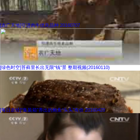
[农广天地]引进肉牛优良品种 20160707
[绿色时空]苔藓里长出无限“钱”景 整期视频(20160110)
[每日农经]“集装箱”养出的鲍鱼“头头”有价 20160420