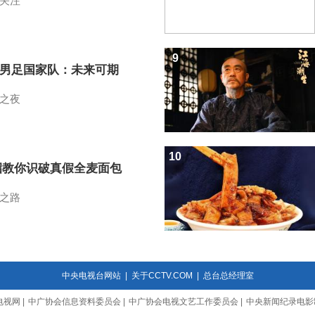
关注
9
7男足国家队：未来可期
之夜
10
招教你识破真假全麦面包
之路
中央电视台网站
|
关于CCTV.COM
|
总台总经理室
电视网
|
中广协会信息资料委员会
|
中广协会电视文艺工作委员会
|
中央新闻纪录电影