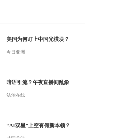
2016-03-22 10:13:08
《农业气象》 20160321
21:12
美国为何盯上中国光模块？
2016-03-21 21:51:15
今日亚洲
《农业气象》 20160321
15:13
2016-03-21 15:50:11
暗语引流？午夜直播间乱象
《农业气象》 20160321
法治在线
06:00
2016-03-21 08:59:07
《农业气象》 20160320
“AI双星”上空有何新本领？
21:12