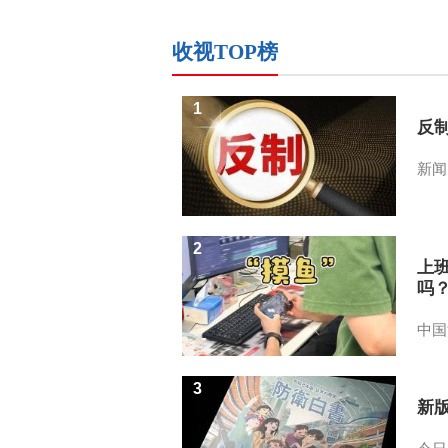
收视TOP榜
1
反
新闻
2
上
吗
中国
3
新