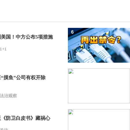
6
制美国！中方公布5项措施
1+1
7
班“摸鱼”公司有权开除
？
法治观察
8
版《防卫白皮书》藏祸心