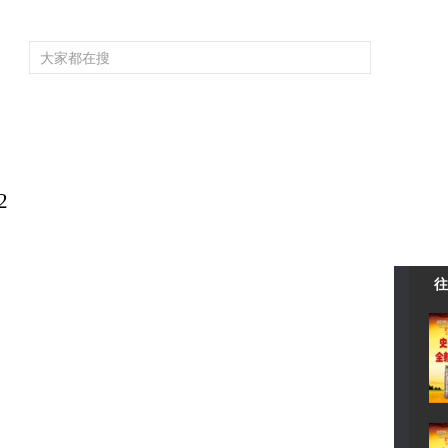
频道大全
栏目大全
片库
4K专区
听
育
电影
国防军事
电视剧
纪录
科教
戏曲
社会与法
少
》
2
往