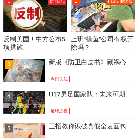
1
2
新闻1+1
中国法治观察
反制美国！中方公布5
上班“摸鱼”公司有权开
项措施
除吗？
新版《防卫白皮书》藏祸心
3
今日关注
U17男足国家队：未来可期
4
足球之夜
三招教你识破真假全麦面包
5