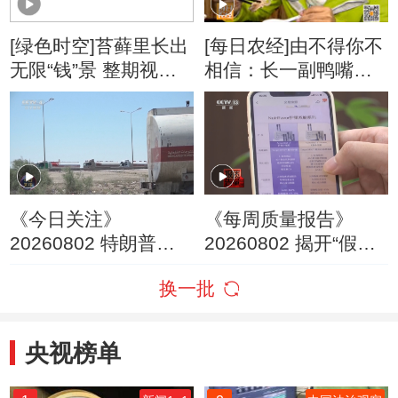
[绿色时空]苔藓里长出
[每日农经]由不得你不
无限“钱”景 整期视频
相信：长一副鸭嘴的
(20160110)
鱼吃香(20160308)
《今日关注》
《每周质量报告》
20260802 特朗普叫
20260802 揭开“假洋
停“最大规模”打击 伊
牌”的真面目
换一批
朗称摧毁美军F-35战
机
央视榜单