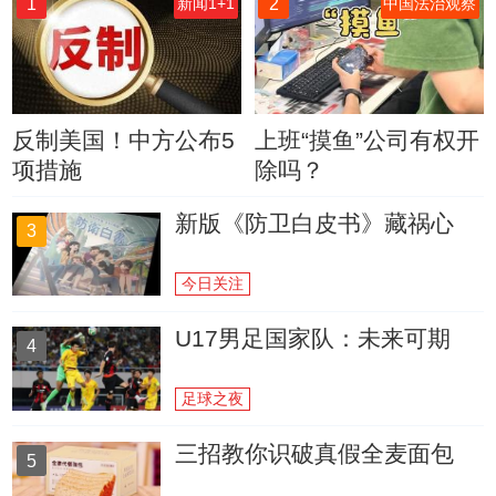
1
2
新闻1+1
中国法治观察
反制美国！中方公布5
上班“摸鱼”公司有权开
项措施
除吗？
新版《防卫白皮书》藏祸心
3
今日关注
U17男足国家队：未来可期
4
足球之夜
三招教你识破真假全麦面包
5