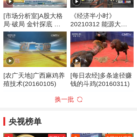
[市场分析室]A股大格
《经济半小时》
局·破局 金针探底 倒
20210312 能源大动
春寒最难熬时刻已过
脉上的保供战
去？
[农广天地]广西麻鸡养
[每日农经]多条途径赚
殖技术(20160105)
钱的斗鸡(20160311)
换一批
央视榜单