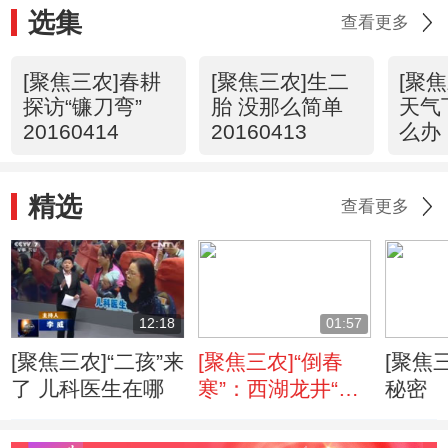
选集
查看更多
[聚焦三农]春耕
[聚焦三农]生二
[聚
探访“镰刀弯”
胎 没那么简单
天气
20160414
20160413
么办 
精选
查看更多
12:18
01:57
[聚焦三农]“二孩”来
[聚焦三农]“倒春
[聚焦
了 儿科医生在哪
寒”：西湖龙井“很
秘密
受伤”