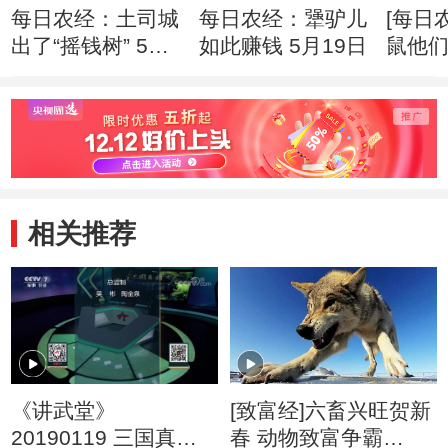
每日农经：土司城
每日农经：犟驴儿
[每日
出了“摇钱树” 5月
如此赚钱 5月19日
鼠他
20日
相关推荐
《讲武堂》
[致富经]六畜兴旺贺新
20190119 三国真相
春 动物致富争霸