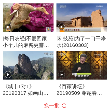
（三） 孙权
20190212
[每日农经]不爱回家
[科技苑]为了一口干净
小个儿的麻鸭更赚钱
水(20160303)
20160629
《城市1对1》
《百家讲坛》
20190317 如画山水
20190509 穿越春秋
中国·永嘉——瑞士·因
品管仲 8 齐国霸业的
换一批
特拉肯
艰难开局