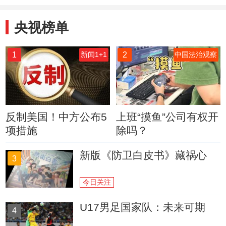
央视榜单
1
2
新闻1+1
中国法治观察
反制美国！中方公布5
上班“摸鱼”公司有权开
项措施
除吗？
新版《防卫白皮书》藏祸心
3
今日关注
U17男足国家队：未来可期
4