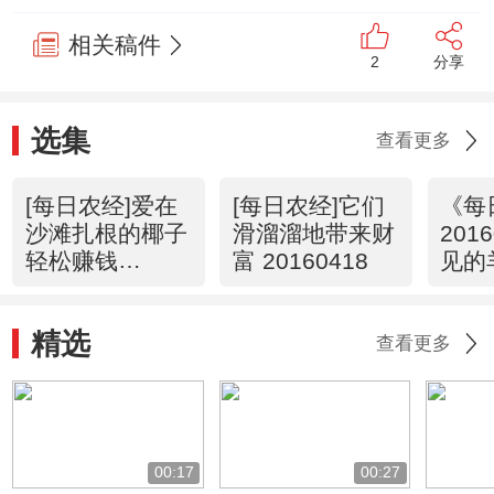
相关稿件
2
分享
选集
查看更多
[每日农经]爱在
[每日农经]它们
《每
沙滩扎根的椰子
滑溜溜地带来财
201
轻松赚钱
富 20160418
见的
20160419
了身
野山
精选
查看更多
00:17
00:27