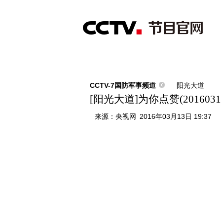
首页
直播
节目单
综合
新闻
财经
综艺
中文国际
体
CCTV-7国防军事频道
阳光大道
[阳光大道]为你点赞(2016031
来源：
央视网
2016年03月13日 19:37