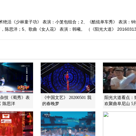
术绝活《少林童子功》 表演：小笼包组合；2、《酷炫单车秀》 表演：钟
陈思洋；5、歌曲《女人花》 表演：韩曦。 （《阳光大道》 2016031
]杂技《蜀秀》表
《中国文艺》 20200501 我
阳光大道看点：
 陈思洋
的春晚梦
欢聚曲阜尼山 5