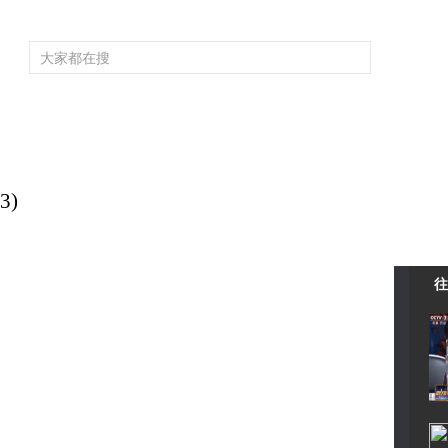
频道大全
栏目大全
片库
4K专区
听
育
电影
国防军事
电视剧
纪录
科教
戏曲
社会与法
少
3)
往