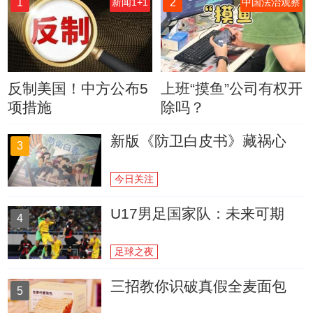
1
2
新闻1+1
中国法治观察
反制美国！中方公布5
上班“摸鱼”公司有权开
项措施
除吗？
新版《防卫白皮书》藏祸心
3
今日关注
U17男足国家队：未来可期
4
足球之夜
三招教你识破真假全麦面包
5