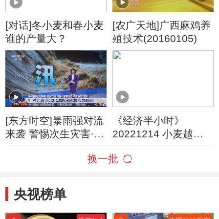
[对话]冬小麦和春小麦
[农广天地]广西麻鸡养
谁的产量大？
殖技术(20160105)
[东方时空]暴雨强对流
《经济半小时》
来袭 警惕次生灾害·国
20221214 小麦越冬
家防总和应急管理部
管护忙
换一批
针对北京河北启动防
汛四级应急响应
央视榜单