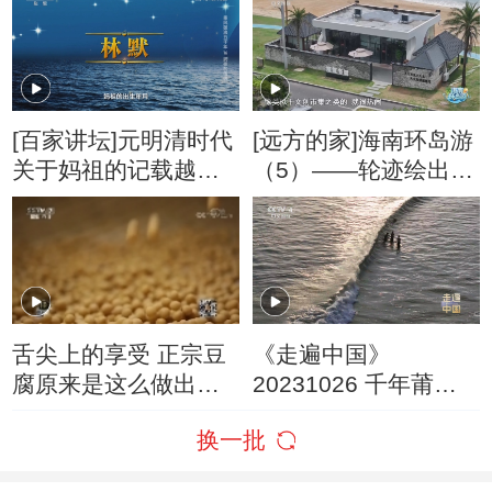
[百家讲坛]元明清时代
[远方的家]海南环岛游
关于妈祖的记载越来
（5）——轮迹绘出的
越多的原因
海岛故事 音乐与海鲜
的完美邂逅
舌尖上的享受 正宗豆
《走遍中国》
腐原来是这么做出来
20231026 千年莆田
的
——海岛也精彩
换一批