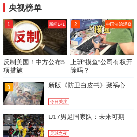
央视榜单
1
2
新闻1+1
中国法治观察
反制美国！中方公布5
上班“摸鱼”公司有权开
项措施
除吗？
新版《防卫白皮书》藏祸心
3
今日关注
U17男足国家队：未来可期
4
足球之夜