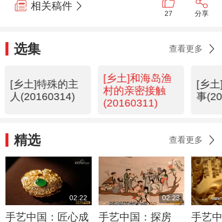
相关稿件
27
分享
选集
查看更多
[乡土]和海岛渔
[乡土]特殊的主
[乡
村的亲密接触
人(20160314)
事(20
(20160311)
精选
查看更多
02:22
02:23
手艺中国：匠心成
手艺中国：探房
手艺