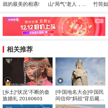
就的最美的相遇!
山“局气”老人，如
竹筒
何绣出皇家风范！
入驻
相关推荐
[乡土]“状况”不断的畲
[中国地名大会]中国民
族婚礼 20160603
间信仰“妈祖”背后藏着
怎样的地名故事？