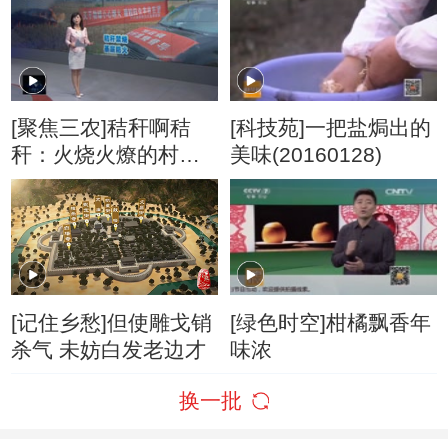
[聚焦三农]秸秆啊秸
[科技苑]一把盐焗出的
秆：火烧火燎的村干
美味(20160128)
部
[记住乡愁]但使雕戈销
[绿色时空]柑橘飘香年
杀气 未妨白发老边才
味浓
换一批