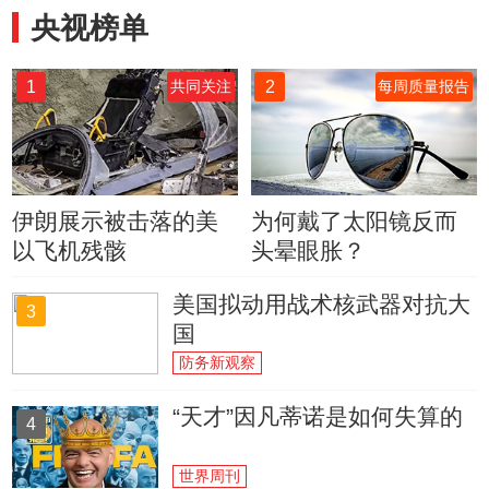
央视榜单
1
2
共同关注
每周质量报告
伊朗展示被击落的美
为何戴了太阳镜反而
以飞机残骸
头晕眼胀？
美国拟动用战术核武器对抗大
3
国
防务新观察
“天才”因凡蒂诺是如何失算的
4
世界周刊