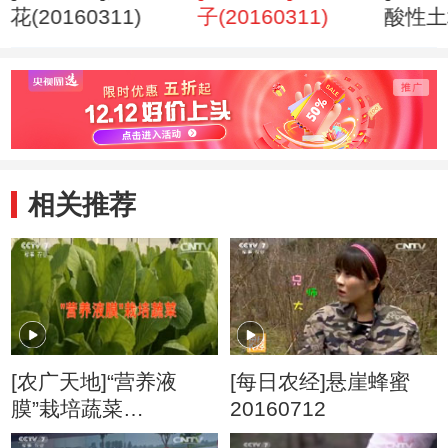
花(20160311)
子(20160311)
酸性土
(2016
相关推荐
[农广天地]“营养液
[每日农经]悬崖蜂蜜
膜”栽培蔬菜
20160712
(20160309)