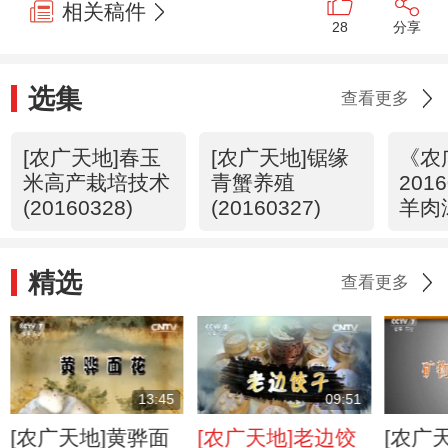
相关稿件
28
分享
选集
查看更多
[农广天地]春玉
[农广天地]锯缘
《农
米高产栽培技术
青蟹养殖
201
(20160328)
(20160327)
羊肉
技艺
精选
查看更多
13:45
09:51
[农广天地]黄骅面
[农广天地]老边饺
[农广