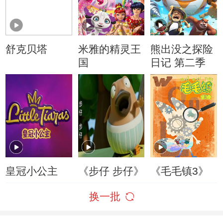
舒克贝塔
米雅的精灵王
熊出没之探险
国
日记 第二季
皇冠小公主
《步仔 步仔》
《毛毛镇3》
换一批