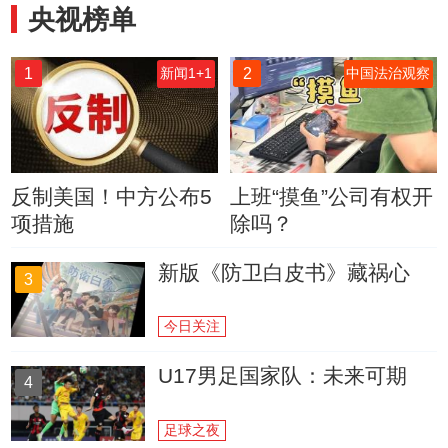
央视榜单
1
2
新闻1+1
中国法治观察
反制美国！中方公布5
上班“摸鱼”公司有权开
项措施
除吗？
新版《防卫白皮书》藏祸心
3
今日关注
U17男足国家队：未来可期
4
足球之夜