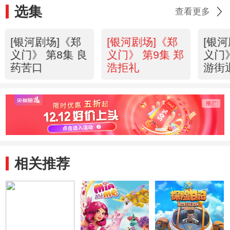
选集
查看更多
[银河剧场]《郑
[银河剧场]《郑
[银
义门》 第8集 良
义门》 第9集 郑
义门》
药苦口
浩拒礼
游街
相关推荐