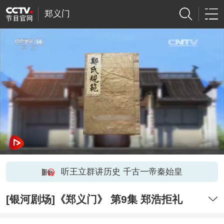
郑义门
听王立群讲历史 千古一帝秦始皇
[银河剧场]《郑义门》 第9集 郑浩拒礼