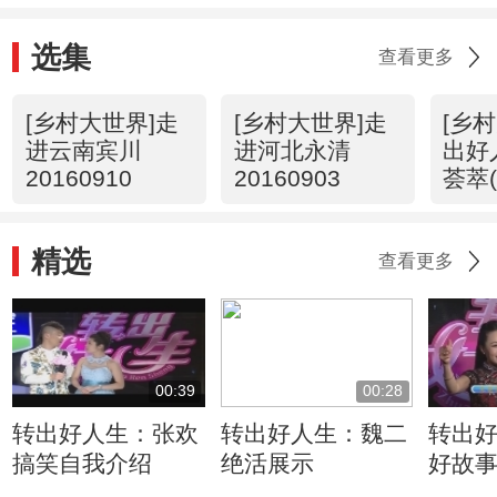
选集
查看更多
[乡村大世界]走
[乡村大世界]走
[乡
进云南宾川
进河北永清
出好
20160910
20160903
荟萃(
2016
精选
查看更多
00:39
00:28
转出好人生：张欢
转出好人生：魏二
转出
搞笑自我介绍
绝活展示
好故
生 5月