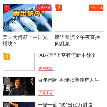
1
2
今日亚洲
法治在线
美国为何盯上中国光
暗语引流？午夜直播
模块？
间乱象
“AI双星”上空有何新本领？
3
共同关注
百年潮起 再现张謇传奇人生
4
文化十分
一醋一面 “酸”出亿万财路
5