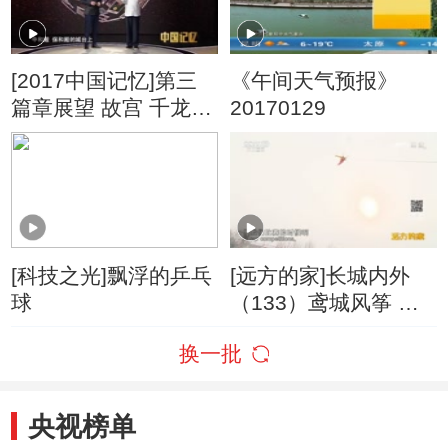
[2017中国记忆]第三
《午间天气预报》
篇章展望 故宫 千龙吐
20170129
水
[科技之光]飘浮的乒乓
[远方的家]长城内外
球
（133）鸢城风筝 花
样繁多
换一批
央视榜单