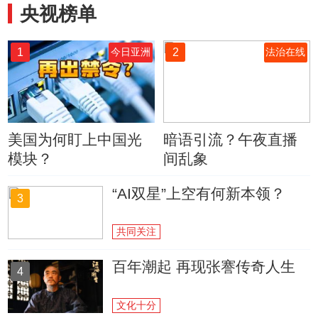
央视榜单
1
2
今日亚洲
法治在线
美国为何盯上中国光
暗语引流？午夜直播
模块？
间乱象
“AI双星”上空有何新本领？
3
共同关注
百年潮起 再现张謇传奇人生
4
文化十分