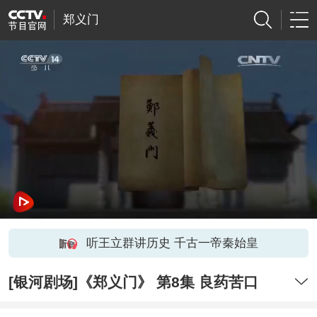
郑义门
听王立群讲历史 千古一帝秦始皇
[银河剧场]《郑义门》 第8集 良药苦口