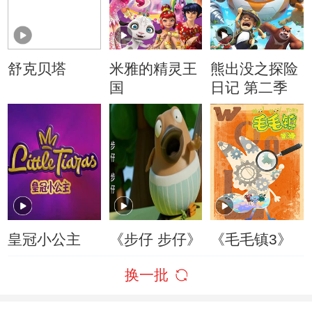
舒克贝塔
米雅的精灵王
熊出没之探险
国
日记 第二季
皇冠小公主
《步仔 步仔》
《毛毛镇3》
换一批