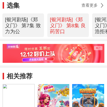
选集
查看更多
[银河剧场]《郑
[银河剧场]《郑
[银
义门》 第7集 致
义门》 第8集 良
义门》
力为公
药苦口
浩拒
相关推荐