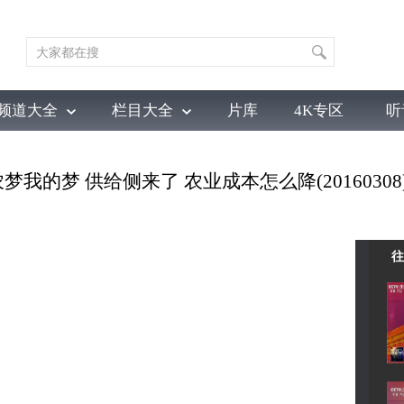
频道大全
栏目大全
片库
4K专区
听
育
电影
国防军事
电视剧
纪录
科教
戏曲
社会与法
少
梦我的梦 供给侧来了 农业成本怎么降(20160308
往