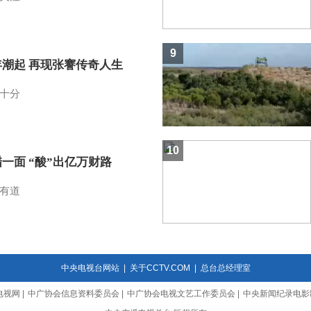
9
年潮起 再现张謇传奇人生
十分
10
一面 “酸”出亿万财路
有道
中央电视台网站
|
关于CCTV.COM
|
总台总经理室
电视网
|
中广协会信息资料委员会
|
中广协会电视文艺工作委员会
|
中央新闻纪录电影