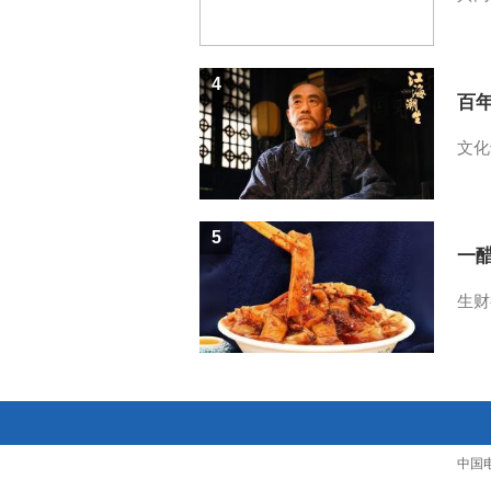
4
百
文化
5
一醋
生财
中国