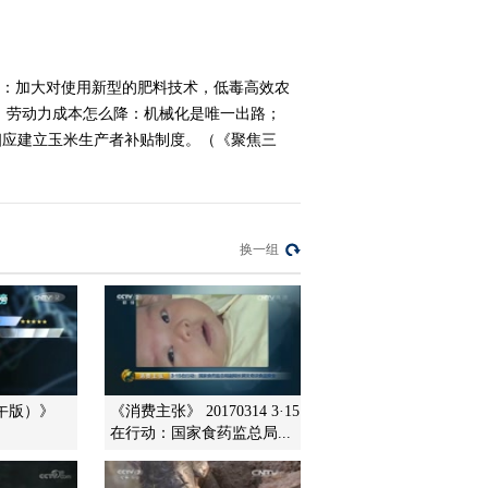
2016-02-25 22:45:16
[聚焦三农]你的宠物我来
降：加大对使用新型的肥料技术，低毒高效农
管 整期视频(20160224)
、劳动力成本怎么降：机械化是唯一出路；
相应建立玉米生产者补贴制度。（《聚焦三
2016-02-24 22:52:17
[聚焦三农]漂洋过海干农
业 整期视频(20160223)
换一组
2016-02-23 23:14:18
[聚焦三农]CCTV2015年
度三农人物颁奖典礼 完
整视频(20160204)
2016-02-04 21:17:12
午版）》
《消费主张》 20170314 3·15
在行动：国家食药监总局...
[聚焦三农]年货市场调查
坚果炒货生意经 整期视
频(20160202)