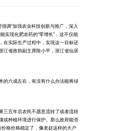
了 我该种啥 整期视频
(201603...
2016-03-05 22:54:17
[聚焦三农]金牌月嫂为何
时强调“加强农业科技创新与推广，深入
俏 整期视频(20160304)
能实现化肥农药的“零增长”，这不仅能
，在实际生产过程中，实现这一目标还
2016-03-04 23:42:15
浙江省政协副主席陈小平，浙江省仙居
[聚焦三农]新年过后的“急
行军” 整期视频
(20160303)
2016-03-03 23:42:16
本的六成左右，有没有什么办法能将绿
[聚焦三农]出国务工的追
梦者 整期视频(20160302)
果三五年后农民不愿意流转了或者流转
2016-03-02 22:54:17
壤或种植环境进行保护。那么政府能否
[聚焦三农]你的宠物我来
管 整期视频(20160301)
转价格价格稳定了，像老赵这样的大户