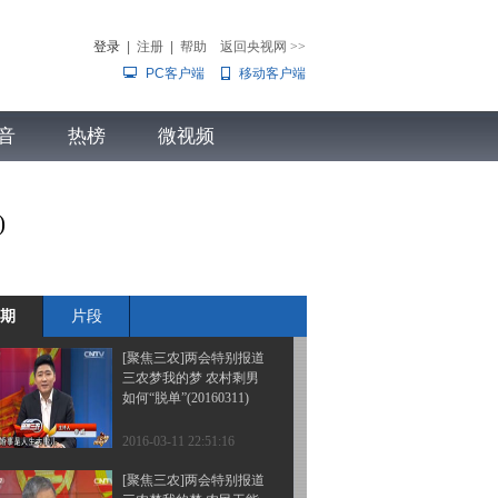
春的脚步 整期视频
(20160314)
登录
|
注册
|
帮助
返回央视网
>>
PC客户端
移动客户端
2016-03-14 22:56:16
[聚焦三农]两会特别报道
音
热榜
三农梦我的梦 返乡创客
微视频
咋安心(20160313 )
儿
音乐
体育赛事
农业农村
2016-03-13 22:58:15
)
[聚焦三农]两会特别报道
三农梦我的梦 土地确
权：给农民吃上“定心
丸”(2016031...
期
片段
2016-03-12 23:50:17
[聚焦三农]两会特别报道
三农梦我的梦 农村剩男
如何“脱单”(20160311)
2016-03-11 22:51:16
[聚焦三农]两会特别报道