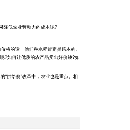
2016-03-02 05:28:05
[聚焦三农]刘电祥农场找
果降低农业劳动力的成本呢?
活记 整期视频(20160229)
2016-02-29 23:41:16
购价格的话，他们种水稻肯定是赔本的。
[聚焦三农]漂洋过海干农
呢?如何让优质的农产品卖出好价钱?如
业 整期视频(20160228)
年的“供给侧”改革中，农业也是重点。相
2016-02-28 23:23:17
[聚焦三农]装修工网上“趴
活”寻出路 整期视频
(20160226)
2016-02-26 23:17:16
[聚焦三农]远行的脚步难
舍的情 整期视频
(20160225 )