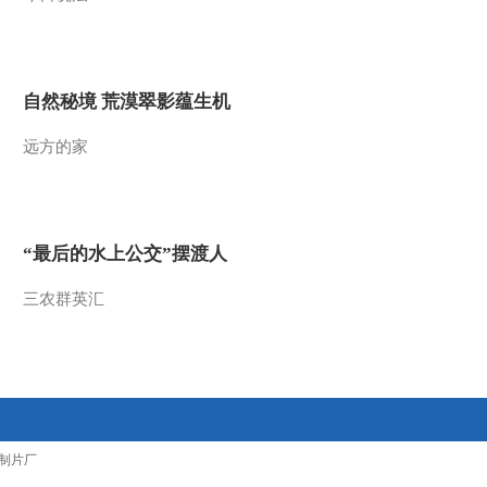
2016-01-26 05:08:00
[聚焦三农]年货市场调查
果蔬新卖法 整期视频
(20160124)
自然秘境 荒漠翠影蕴生机
2016-01-25 01:36:08
远方的家
[聚焦三农]安徽淮北：艰
难的讨薪之路 整期视频
(20160123)
“最后的水上公交”摆渡人
2016-01-24 00:50:01
三农群英汇
制片厂