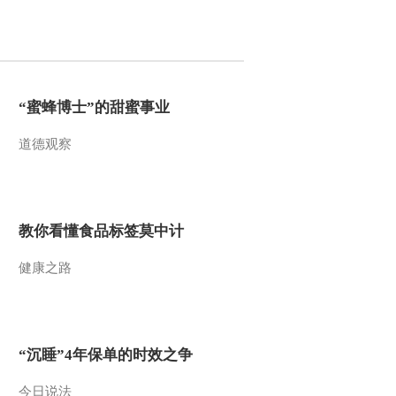
2016-01-29 23:02:03
[聚焦三农]解读2016年中
央一号文件 整期视频
(20160128)
“蜜蜂博士”的甜蜜事业
2016-01-28 22:48:00
道德观察
[聚焦三农]春运：漂洋过
海来团聚 整期视频
(20160127)
2016-01-27 22:56:05
教你看懂食品标签莫中计
[聚焦三农]《关注卖粮
难》回访：永久村的玉米
健康之路
卖了吗？ (20160126)
2016-01-27 04:50:00
[聚焦三农]《管不住的私
“沉睡”4年保单的时效之争
拉电网》节目追踪：变味
的年货 整期视频
(20160125)
今日说法