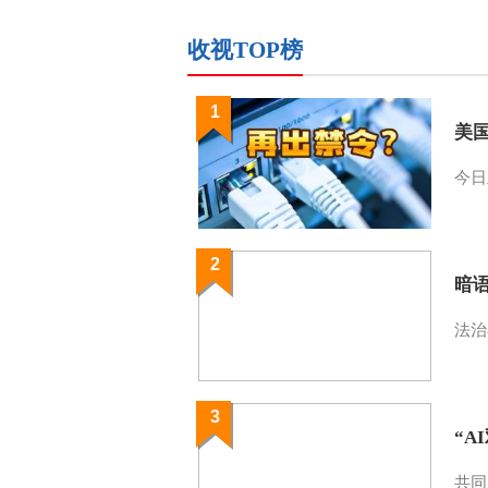
收视TOP榜
1
美
今日
2
暗
法治
3
“A
共同