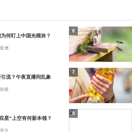
6
国为何盯上中国光模块？
亚洲
7
语引流？午夜直播间乱象
在线
8
I双星”上空有何新本领？
关注