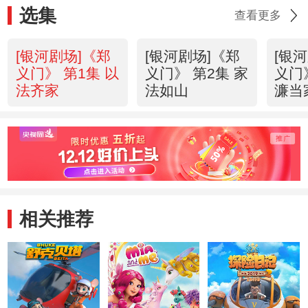
选集
查看更多
[银河剧场]《郑
[银河剧场]《郑
[银
义门》 第1集 以
义门》 第2集 家
义门
法齐家
法如山
濂当
相关推荐