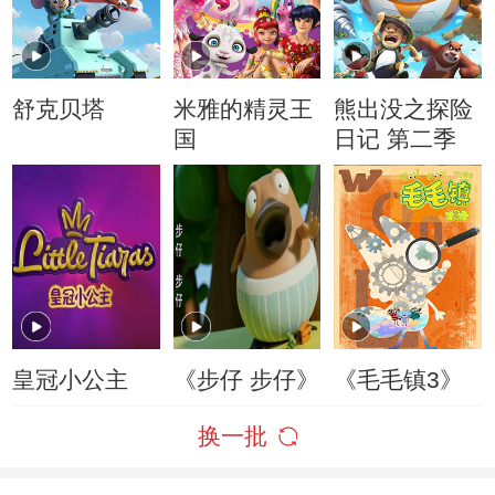
舒克贝塔
米雅的精灵王
熊出没之探险
国
日记 第二季
皇冠小公主
《步仔 步仔》
《毛毛镇3》
换一批