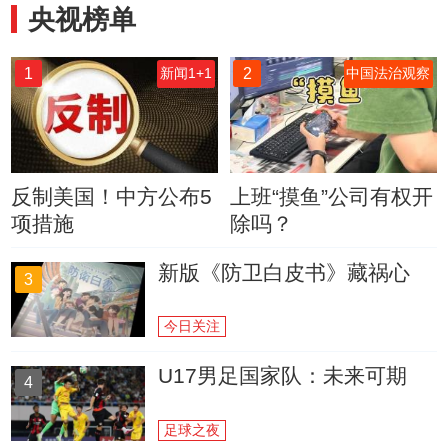
央视榜单
1
2
新闻1+1
中国法治观察
反制美国！中方公布5
上班“摸鱼”公司有权开
项措施
除吗？
新版《防卫白皮书》藏祸心
3
今日关注
U17男足国家队：未来可期
4
足球之夜