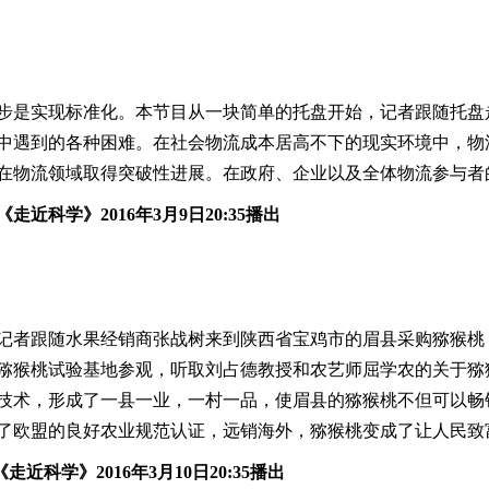
步是实现标准化。本节目从一块简单的托盘开始，记者跟随托盘
中遇到的各种困难。在社会物流成本居高不下的现实环境中，物
在物流领域取得突破性进展。在政府、企业以及全体物流参与者
0《走近科学》201
6
年
3月9
日20:
35
播出
》的记者跟随水果经销商张战树来到陕西省宝鸡市的眉县采购猕猴
猕猴桃试验基地参观，听取刘占德教授和农艺师屈学农的关于猕
技术，形成了一县一业，一村一品，使眉县的猕猴桃不但可以畅
了欧盟的良好农业规范认证，远销海外，猕猴桃变成了让人民致
0《走近科学》201
6
年
3月10
日20:
35
播出