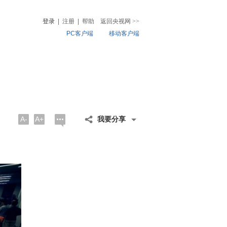
登录
|
注册
|
帮助
返回央视网
>>
PC客户端
移动客户端
音
热榜
微视频
儿
音乐
体育赛事
农业农村
A-
A+
我要分享