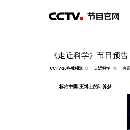
首页
直播
节目单
综合
新闻
财经
综艺
中文国际
体
《走近科学》节目预告（
CCTV-10科教频道
走近科学
央视
标准中国-
王博士的计算梦