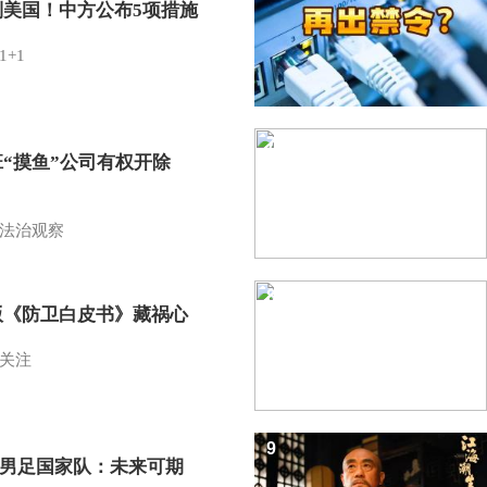
制美国！中方公布5项措施
1+1
7
班“摸鱼”公司有权开除
？
法治观察
8
版《防卫白皮书》藏祸心
关注
9
7男足国家队：未来可期