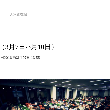
频道大全
栏目大全
片库
4K专区
听
育
电影
国防军事
电视剧
纪录
科教
戏曲
社会与法
少
3月7日-3月10日）
网2016年03月07日 13:55