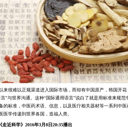
以来很难以正规渠道进入国际市场，而却有中国原产，韩国开花
语言”与世界沟通。这种“国际通用语言”说白了就是用标准来规
备的标准，中医药术语、信息，以及医疗相关器材等一系列中医
医医学传递到世界各国，造福人类。
0《走近科学》201
6
年
3月8
日20:
35
播出