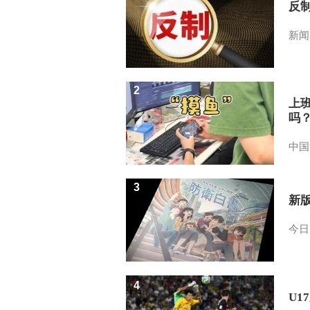
反
新闻
2
上
吗
中国
3
新
今日
4
U1