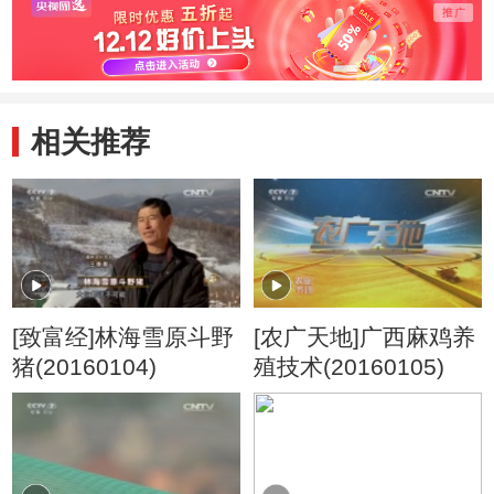
相关推荐
[致富经]林海雪原斗野
[农广天地]广西麻鸡养
猪(20160104)
殖技术(20160105)