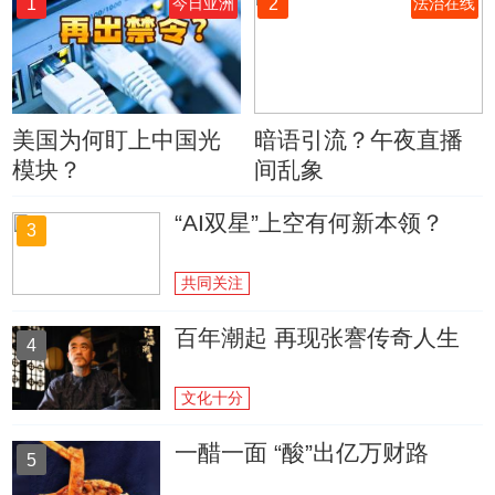
1
2
今日亚洲
法治在线
美国为何盯上中国光
暗语引流？午夜直播
模块？
间乱象
“AI双星”上空有何新本领？
3
共同关注
百年潮起 再现张謇传奇人生
4
文化十分
一醋一面 “酸”出亿万财路
5