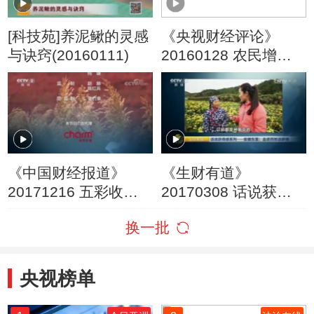
[科技苑]养泥鳅的灵感
《央视财经评论》
与诀窍(20160111)
20160128 农民增收
靠种地还是打工？
《中国财经报道》
《生财有道》
20171216 五彩收
20170308 话说获得
获：新农业 大市场
感系列——安徽东
换一批
至：走进百姓话获得
央视榜单