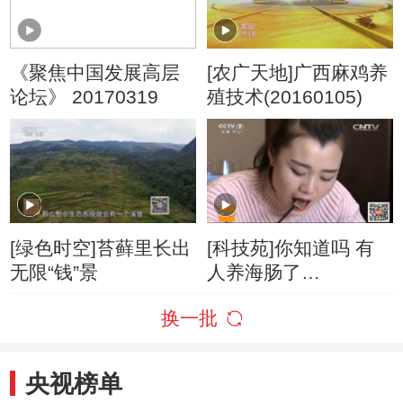
《聚焦中国发展高层
[农广天地]广西麻鸡养
论坛》 20170319
殖技术(20160105)
[绿色时空]苔藓里长出
[科技苑]你知道吗 有
无限“钱”景
人养海肠了
20160414
换一批
央视榜单