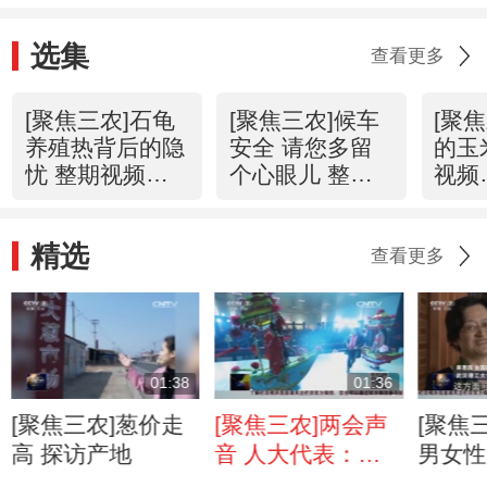
选集
查看更多
[聚焦三农]石龟
[聚焦三农]候车
[聚
养殖热背后的隐
安全 请您多留
的玉
忧 整期视频
个心眼儿 整期
视频
(20160330)
视频
(201
(20160329)
精选
查看更多
01:38
01:36
[聚焦三农]葱价走
[聚焦三农]两会声
[聚焦
高 探访产地
音 人大代表：建
男女性
设乡村文化礼堂