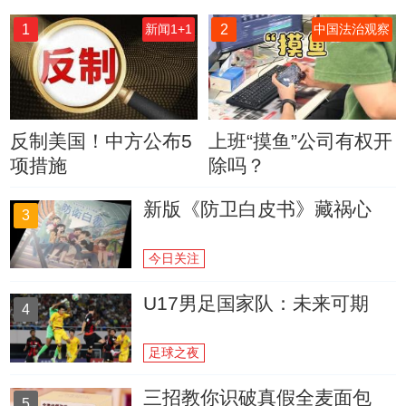
1
2
新闻1+1
中国法治观察
反制美国！中方公布5
上班“摸鱼”公司有权开
项措施
除吗？
新版《防卫白皮书》藏祸心
3
今日关注
U17男足国家队：未来可期
4
足球之夜
三招教你识破真假全麦面包
5