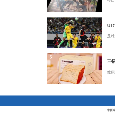
今日
4
U1
足球
5
三
健康
中国