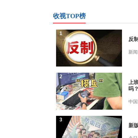
收视TOP榜
1
反
新闻
2
上
吗
中国
3
新