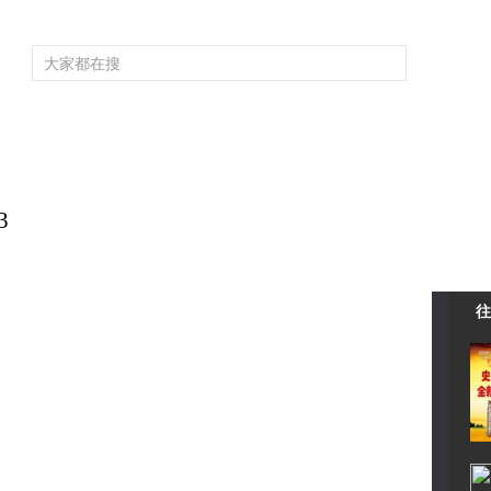
频道大全
栏目大全
片库
4K专区
听
育
电影
国防军事
电视剧
纪录
科教
戏曲
社会与法
少
》
3
往