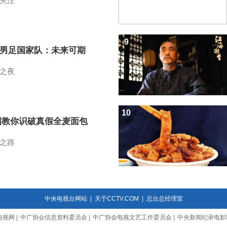
关注
9
7男足国家队：未来可期
之夜
10
招教你识破真假全麦面包
之路
中央电视台网站
|
关于CCTV.COM
|
总台总经理室
电视网
|
中广协会信息资料委员会
|
中广协会电视文艺工作委员会
|
中央新闻纪录电影