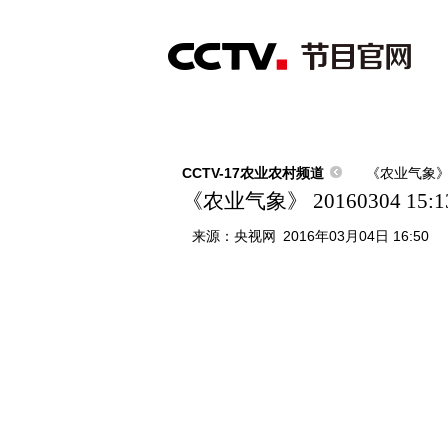
首页
直播
节目单
综合
新闻
财经
综艺
中文国际
体
CCTV-17农业农村频道
《农业气象
《农业气象》 20160304 15:1
来源：
央视网
2016年03月04日 16:50