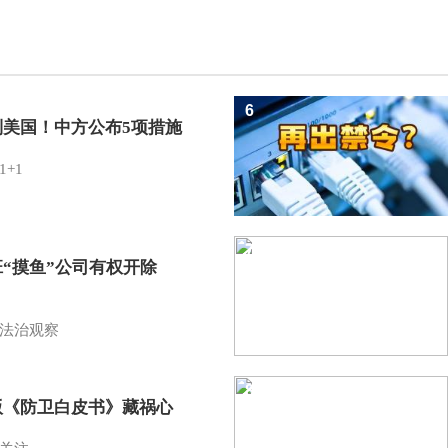
6
制美国！中方公布5项措施
1+1
7
班“摸鱼”公司有权开除
？
法治观察
8
版《防卫白皮书》藏祸心