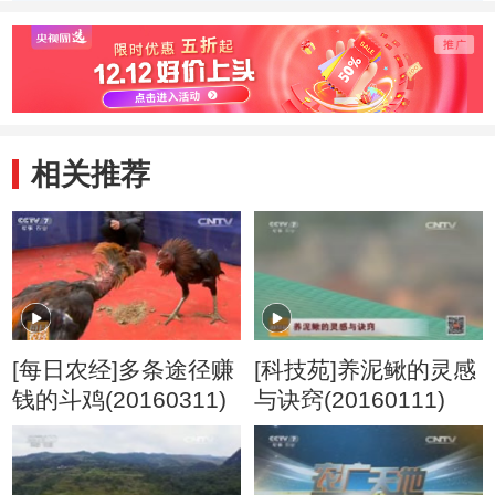
相关推荐
[每日农经]多条途径赚
[科技苑]养泥鳅的灵感
钱的斗鸡(20160311)
与诀窍(20160111)