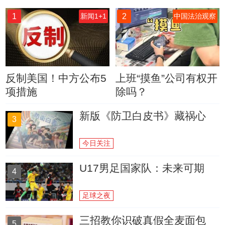
1
2
新闻1+1
中国法治观察
反制美国！中方公布5
上班“摸鱼”公司有权开
项措施
除吗？
新版《防卫白皮书》藏祸心
3
今日关注
U17男足国家队：未来可期
4
足球之夜
三招教你识破真假全麦面包
5