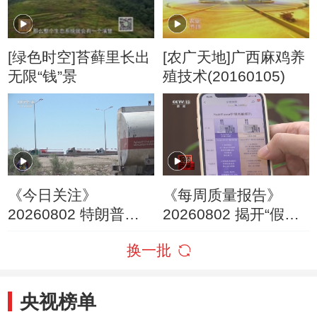
[绿色时空]苔藓里长出
[农广天地]广西麻鸡养
无限“钱”景
殖技术(20160105)
《今日关注》
《每周质量报告》
20260802 特朗普叫
20260802 揭开“假洋
停“最大规模”打击 伊
牌”的真面目
换一批
朗称摧毁美军F-35战
机
央视榜单