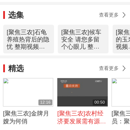
选集
查看更多
[聚焦三农]石龟
[聚焦三农]候车
[聚
养殖热背后的隐
安全 请您多留
的玉
忧 整期视频
个心眼儿 整期
视频
(20160330)
视频
(201
(20160329)
精选
查看更多
12:16
00:50
[聚焦三农]金牌月
[聚焦三农]农村经
[聚焦
嫂为何俏
济要发展需有源头
员：聚
活水来
数据”