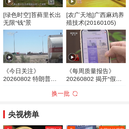
[绿色时空]苔藓里长出
[农广天地]广西麻鸡养
无限“钱”景
殖技术(20160105)
《今日关注》
《每周质量报告》
20260802 特朗普叫
20260802 揭开“假洋
停“最大规模”打击 伊
牌”的真面目
换一批
朗称摧毁美军F-35战
机
央视榜单