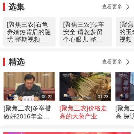
选集
查看更多
[聚焦三农]石龟
[聚焦三农]候车
[聚
养殖热背后的隐
安全 请您多留
的玉
忧 整期视频
个心眼儿 整期
视频
(20160330)
视频
(201
(20160329)
精选
查看更多
00:22
01:23
[聚焦三农]多举措
[聚焦三农]价格走
[聚焦
做好2016年全国
高的大葱产业
高 探
重大动物疫病防控