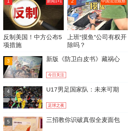
1
2
新闻1+1
中国法治观察
反制美国！中方公布5
上班“摸鱼”公司有权开
项措施
除吗？
新版《防卫白皮书》藏祸心
3
今日关注
U17男足国家队：未来可期
4
足球之夜
三招教你识破真假全麦面包
5