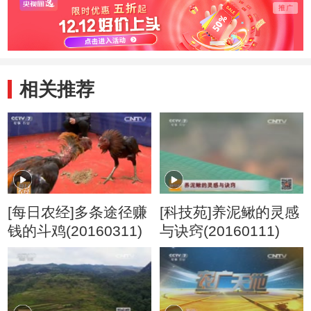
相关推荐
[每日农经]多条途径赚
[科技苑]养泥鳅的灵感
钱的斗鸡(20160311)
与诀窍(20160111)