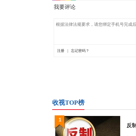
收视TOP榜
1
反