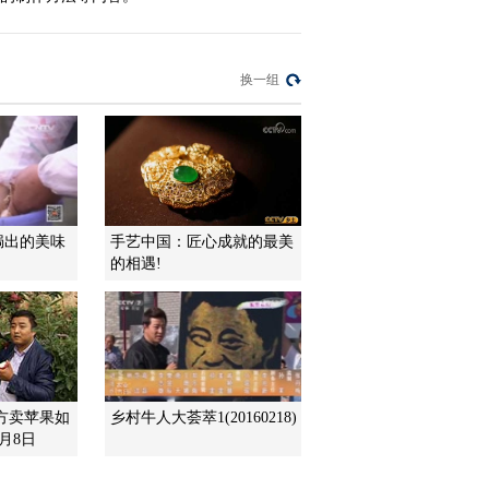
2016-02-11 17:08:12
换一组
[农广天地]有机无机复混
肥生产与使用(20160202)
2016-02-02 16:24:08
[农广天地]蒜种贮藏保鲜
(20160202)
焗出的美味
手艺中国：匠心成就的最美
的相遇!
2016-02-02 16:21:08
[农广天地]便携式割稻机
的正确使用与维护
(2010.10.27)
2011-01-12 02:25:48
方卖苹果如
乡村牛人大荟萃1(20160218)
月8日