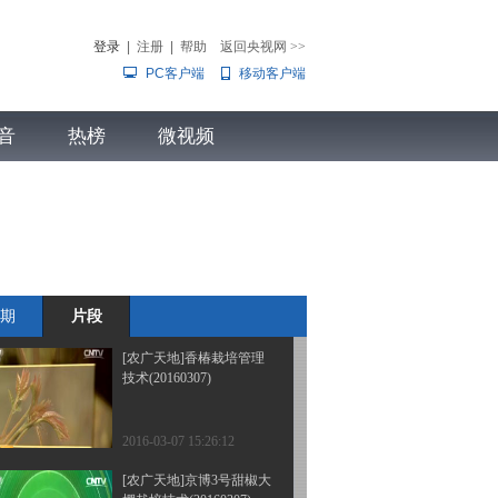
(20160311)
登录
|
注册
|
帮助
返回央视网
>>
PC客户端
移动客户端
2016-03-11 19:46:15
[农广天地]矿物质酸性土
音
热榜
壤调理剂(20160309)
微视频
儿
音乐
体育赛事
农业农村
2016-03-09 16:31:12
[农广天地]“营养液膜”栽
培蔬菜(20160309)
期
片段
2016-03-09 16:28:13
[农广天地]香椿栽培管理
技术(20160307)
2016-03-07 15:26:12
[农广天地]京博3号甜椒大