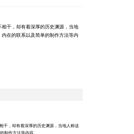
2016-02-29 17:46:13
[农广天地]海绵花制作
不相干，却有着深厚的历史渊源，当地
(20160226)
、内在的联系以及简单的制作方法等内
2016-02-27 23:39:18
[农广天地]曹州堆绣
(20150226)
2016-02-27 23:37:16
[农广天地]安庆糕点
(20160211)
2016-02-11 17:08:12
[农广天地]海洋休闲食品
不相干，却有着深厚的历史渊源，当地人称这
加工(20160211)
单的制作方法等内容。