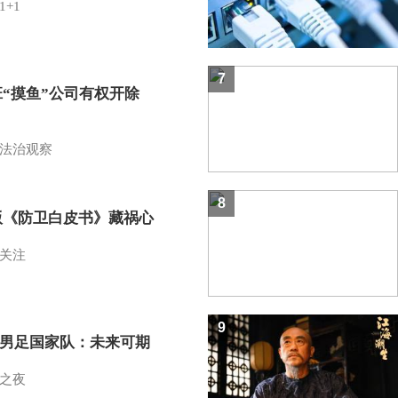
1+1
7
班“摸鱼”公司有权开除
？
法治观察
8
版《防卫白皮书》藏祸心
关注
9
7男足国家队：未来可期
之夜