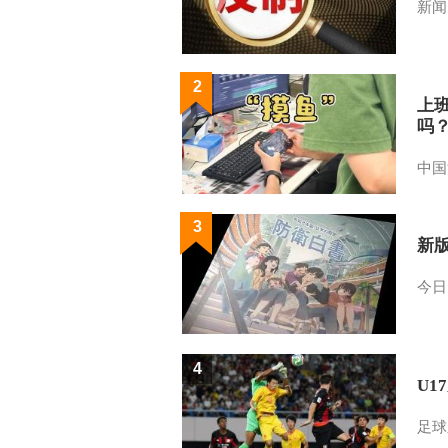
新闻
2
上
吗
中国
3
新
今日
4
U1
足球