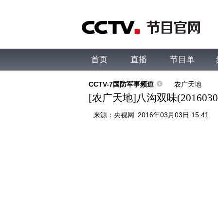
首页
直播
节目单
综合
新闻
财经
综艺
中文国际
体
CCTV-7国防军事频道
农广天地
[农广天地]八沟双味(2016030
来源：
央视网
2016年03月03日 15:41