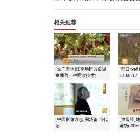
相关推荐
[农广天地]江南地区改良温
[每日农经
室葡萄一种两收技术(...
20160712
[中国影像方志]围场篇 当代
[致富经]
记
赚钱(20160