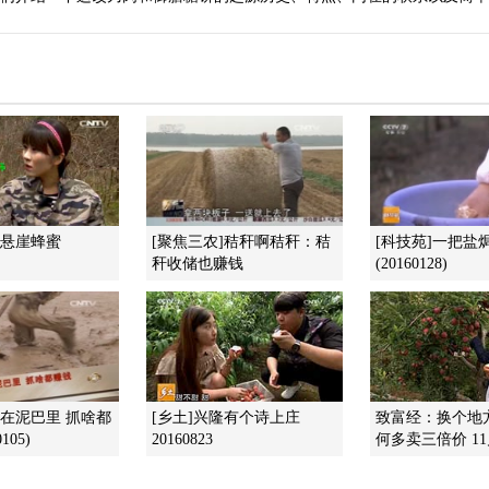
]悬崖蜂蜜
[聚焦三农]秸秆啊秸秆：秸
[科技苑]一把盐
秆收储也赚钱
(20160128)
她在泥巴里 抓啥都
[乡土]兴隆有个诗上庄
致富经：换个地
105)
20160823
何多卖三倍价 11