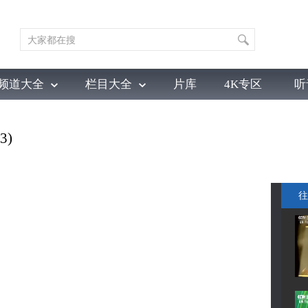
频道大全
栏目大全
片库
4K专区
听
育
电影
国防军事
电视剧
纪录
科教
戏曲
社会与法
少
3)
往