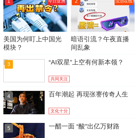
1
2
今日亚洲
法治在线
美国为何盯上中国光
暗语引流？午夜直播
模块？
间乱象
“AI双星”上空有何新本领？
3
共同关注
百年潮起 再现张謇传奇人生
4
文化十分
一醋一面 “酸”出亿万财路
5