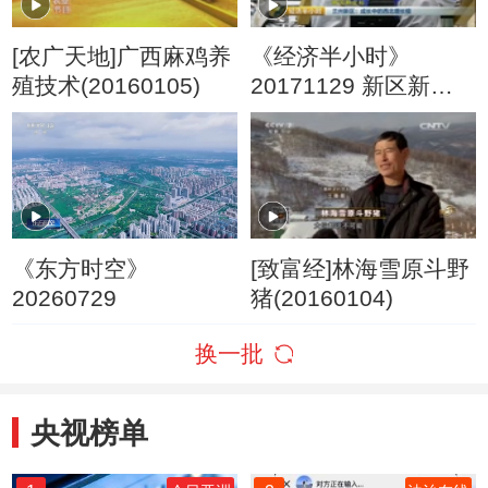
[农广天地]广西麻鸡养
《经济半小时》
殖技术(20160105)
20171129 新区新坐
标 兰州新区：成长中
的西北增长极
《东方时空》
[致富经]林海雪原斗野
20260729
猪(20160104)
换一批
央视榜单