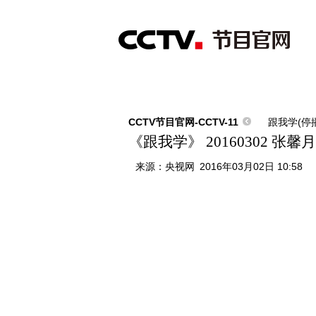
首页
直播
节目单
综合
新闻
财经
综艺
中文国际
体
CCTV节目官网-CCTV-11
跟我学(停
《跟我学》 20160302 
来源：
央视网
2016年03月02日 10:58