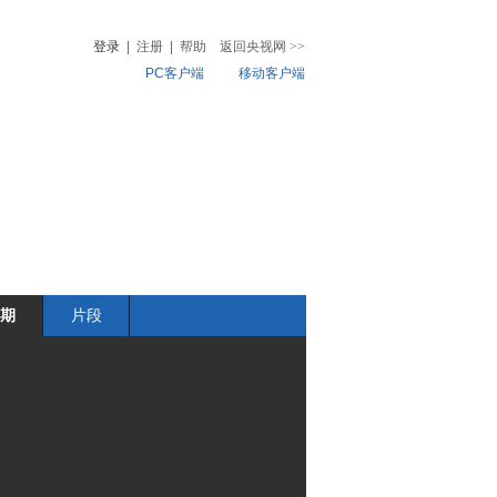
登录
|
注册
|
帮助
返回央视网
>>
PC客户端
移动客户端
音
热榜
微视频
儿
音乐
体育赛事
农业农村
期
片段