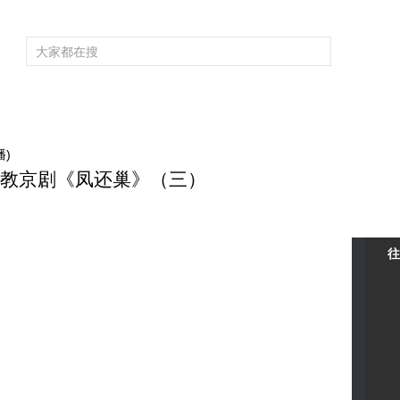
频道大全
栏目大全
片库
4K专区
听
育
电影
国防军事
电视剧
纪录
科教
戏曲
社会与法
少
播)
张馨月教京剧《凤还巢》（三）
往