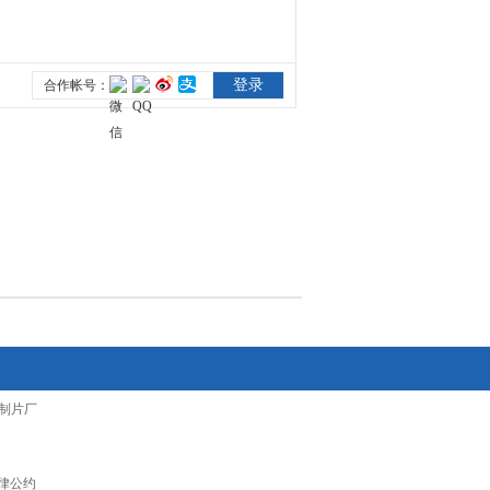
制片厂
律公约