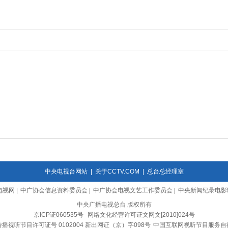
中央电视台网站
|
关于CCTV.COM
|
总台总经理室
电视网
|
中广协会信息资料委员会
|
中广协会电视文艺工作委员会
|
中央新闻纪录电影
中央广播电视总台 版权所有
京ICP证060535号
网络文化经营许可证文网文[2010]024号
播视听节目许可证号 0102004 新出网证（京）字098号
中国互联网视听节目服务自