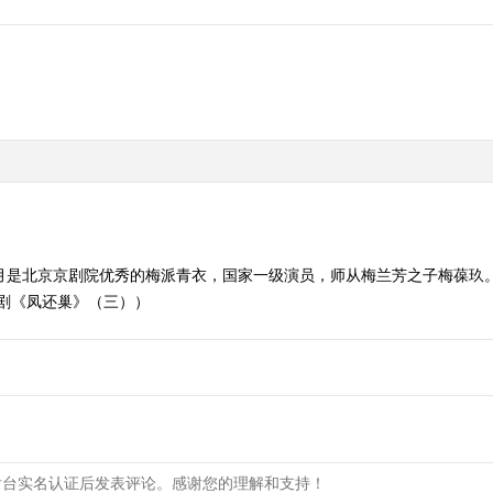
馨月是北京京剧院优秀的梅派青衣，国家一级演员，师从梅兰芳之子梅葆玖
教京剧《凤还巢》（三））