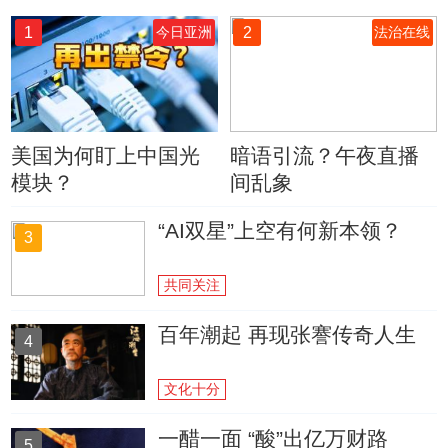
1
2
今日亚洲
法治在线
美国为何盯上中国光
暗语引流？午夜直播
模块？
间乱象
“AI双星”上空有何新本领？
3
共同关注
百年潮起 再现张謇传奇人生
4
文化十分
一醋一面 “酸”出亿万财路
5