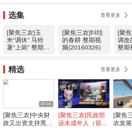
选集
查看更多
[聚焦三农]玉
[聚焦三农]纠结
[聚
米“调休” 马铃
的春耕 整期视
调改
薯“上岗” 整期视
频(20160326)
整期
频(20160327)
(201
精选
查看更多
00:16
00:16
[聚焦三农]中央财
[聚焦三农]民政部
[聚焦
政又出资支持黑土
设未成年人（留守
农发展
地保护
儿童）保护处
供给侧