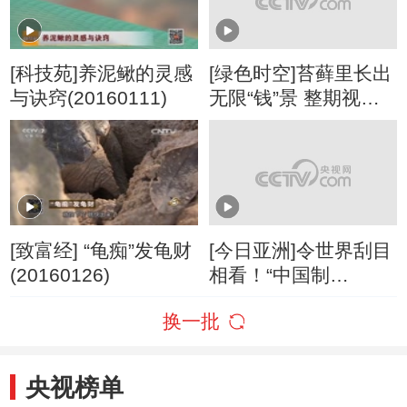
[科技苑]养泥鳅的灵感
[绿色时空]苔藓里长出
与诀窍(20160111)
无限“钱”景 整期视频
(20160110)
[致富经] “龟痴”发龟财
[今日亚洲]令世界刮目
(20160126)
相看！“中国制
造”变“酷”了
换一批
央视榜单