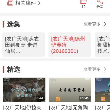
相关稿件
19
分享
选集
查看更多
[农广天地]从农
[农广天地]德州
[农
田到餐桌 走进
驴养殖
棚甜
仙居
(20160301)
技术
(20160301)
(201
精选
查看更多
23:44
09:45
[农广天地]伊拉肉
[农广天地]无角陶
[农广