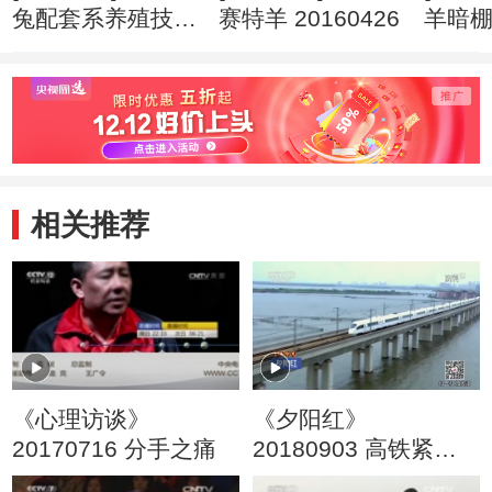
兔配套系养殖技术
赛特羊 20160426
羊暗
20160427
20160
相关推荐
《心理访谈》
《夕阳红》
20170716 分手之痛
20180903 高铁紧急
停靠