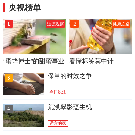
央视榜单
1
2
道德观察
健康之路
“蜜蜂博士”的甜蜜事业
看懂标签莫中计
保单的时效之争
3
今日说法
荒漠翠影蕴生机
4
远方的家