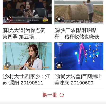
[阳光大道]为你点赞
[聚焦三农]秸秆啊秸
第四季 第五场
秆：秸秆收储也赚钱
(20160131)
[乡村大世界]家乡：江
[食尚大转盘]巨网捕出
苏·溧阳 20190511
美味来 20190609
换一批