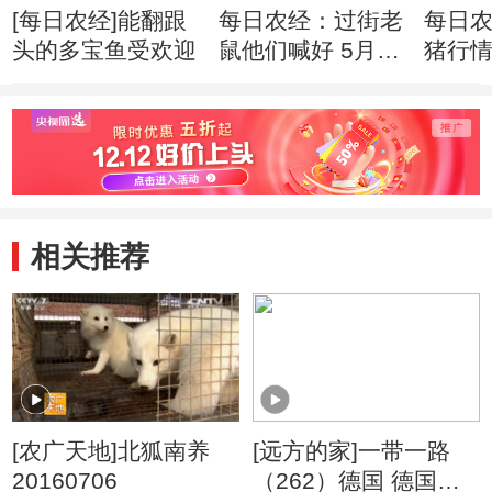
[每日农经]能翻跟
每日农经：过街老
每日
头的多宝鱼受欢迎
鼠他们喊好 5月18
猪行
日
20160
相关推荐
[农广天地]北狐南养
[远方的家]一带一路
20160706
（262）德国 德国的