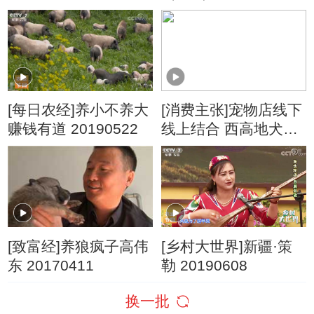
象征：勃兰登堡门
[每日农经]养小不养大
[消费主张]宠物店线下
赚钱有道 20190522
线上结合 西高地犬、
西施犬销售火热
[致富经]养狼疯子高伟
[乡村大世界]新疆·策
东 20170411
勒 20190608
换一批