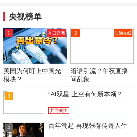
央视榜单
1
2
今日亚洲
法治在线
美国为何盯上中国光
暗语引流？午夜直播
模块？
间乱象
“AI双星”上空有何新本领？
3
共同关注
百年潮起 再现张謇传奇人生
4