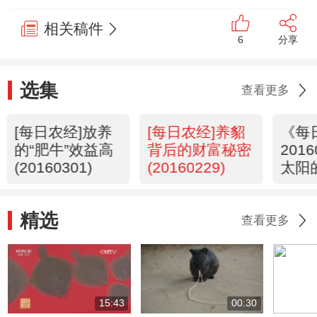
相关稿件
6
分享
选集
查看更多
[每日农经]放养
[每日农经]养貂
《每
的“肥牛”效益高
背后的财富秘密
201
(20160301)
(20160229)
太阳
停 
出20
精选
查看更多
15:43
00:30