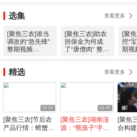
选集
查看更多
[聚焦三农]谁当
[聚焦三农]助农
[聚
调改的“急先锋”
担保金为何成
挖“宝
整期视频
了“唐僧肉” 整期
期视
(20160325)
视频
(201
(20160323)
精选
查看更多
02:52
01:47
[聚焦三农]节后农
[聚焦三农]湖南涟
[聚焦
产品行情：螃蟹缘
源：“熊孩子”手伸
合构建
何卖出“白菜价”？
安检仪被卡
态”座