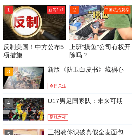
1
2
新闻1+1
中国法治观察
反制美国！中方公布5
上班“摸鱼”公司有权开
项措施
除吗？
新版《防卫白皮书》藏祸心
3
今日关注
U17男足国家队：未来可期
4
足球之夜
三招教你识破真假全麦面包
5