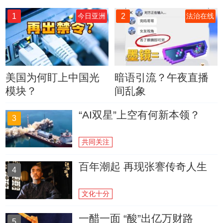
1
2
今日亚洲
法治在线
美国为何盯上中国光
暗语引流？午夜直播
模块？
间乱象
“AI双星”上空有何新本领？
3
共同关注
百年潮起 再现张謇传奇人生
4
文化十分
一醋一面 “酸”出亿万财路
5