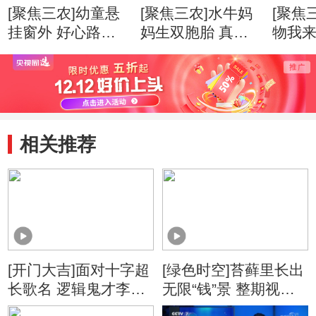
[聚焦三农]幼童悬
[聚焦三农]水牛妈
[聚焦
挂窗外 好心路人
妈生双胞胎 真
物我来
出手相助
牛！
养不
相关推荐
[开门大吉]面对十字超
[绿色时空]苔藓里长出
长歌名 逻辑鬼才李思
无限“钱”景 整期视频
恒让谜底震撼诞生
(20160110)