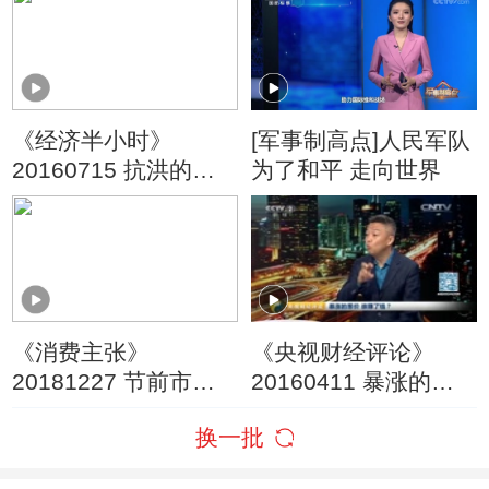
《经济半小时》
[军事制高点]人民军队
20160715 抗洪的日
为了和平 走向世界
子：长江边的守堤人
《消费主张》
《央视财经评论》
20181227 节前市场
20160411 暴涨的葱
消费调查：肉价是涨
价 谁赚了钱？
换一批
还是落？