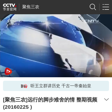
聚焦三农
听王立群讲历史 千古一帝秦始皇
[聚焦三农]远行的脚步难舍的情 整期视频
(20160225 )