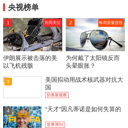
央视榜单
1
2
共同关注
每周质量报告
伊朗展示被击落的美
为何戴了太阳镜反而
以飞机残骸
头晕眼胀？
美国拟动用战术核武器对抗大
3
国
防务新观察
“天才”因凡蒂诺是如何失算的
4
世界周刊