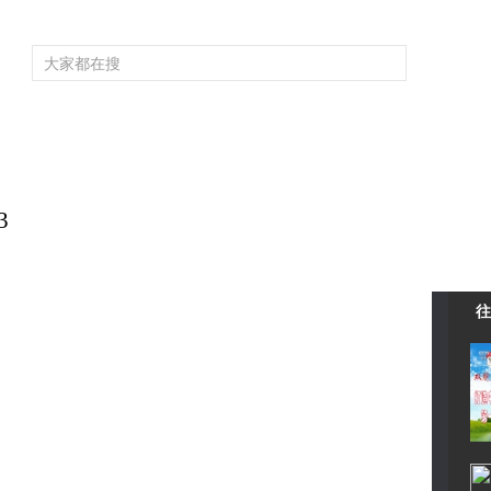
频道大全
栏目大全
片库
4K专区
听
育
电影
国防军事
电视剧
纪录
科教
戏曲
社会与法
少
》
3
往