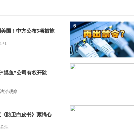
6
制美国！中方公布5项措施
1+1
7
班“摸鱼”公司有权开除
？
法治观察
8
版《防卫白皮书》藏祸心
关注