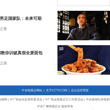
9
7男足国家队：未来可期
之夜
10
招教你识破真假全麦面包
之路
中央电视台网站
|
关于CCTV.COM
|
总台总经理室
电视网
|
中广协会信息资料委员会
|
中广协会电视文艺工作委员会
|
中央新闻纪录电影
中央广播电视总台 版权所有