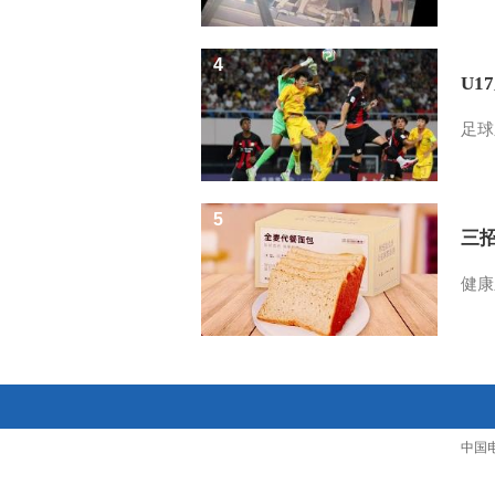
4
U1
足球
5
三
健康
中国