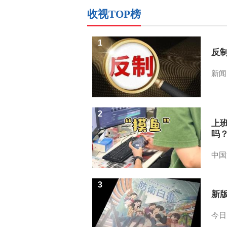
收视TOP榜
1
反
新闻
2
上
吗
中国
3
新
今日