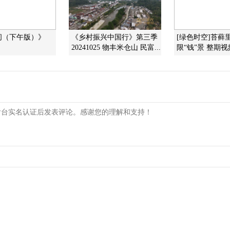
间（下午版）》
《乡村振兴中国行》第三季
[绿色时空]苔藓
20241025 物丰米仓山 民富...
限“钱”景 整期视频(