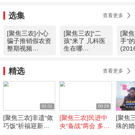
选集
查看更多
[聚焦三农]小心
[聚焦三农]“二
[聚焦
骗子推销假农资
孩”来了 儿科医
手”
整期视频
生在哪
(201
(20160321)
(20160320)
精选
查看更多
01:01
00:29
[聚焦三农]非遗“敛
[聚焦三农]民进中
[聚焦
巧饭”祈福迎新年
央“备战”两会 多项
殊的婚
味浓
提案聚焦“三农”