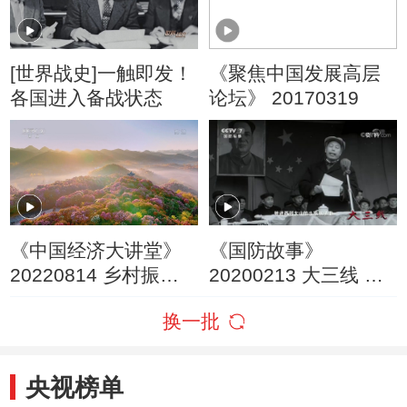
[世界战史]一触即发！
《聚焦中国发展高层
各国进入备战状态
论坛》 20170319
《中国经济大讲堂》
《国防故事》
20220814 乡村振兴
20200213 大三线 备
新实践：短视频、直
战备荒
换一批
播如何成为乡村振兴
的新生力量？
央视榜单