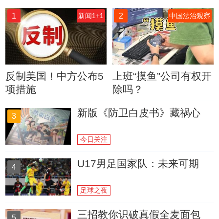
1
2
新闻1+1
中国法治观察
反制美国！中方公布5
上班“摸鱼”公司有权开
项措施
除吗？
新版《防卫白皮书》藏祸心
3
今日关注
U17男足国家队：未来可期
4
足球之夜
三招教你识破真假全麦面包
5