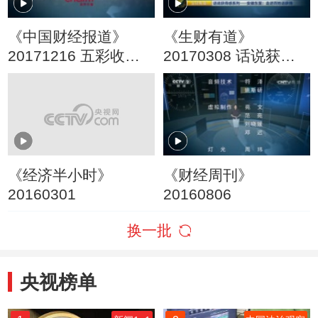
《中国财经报道》
《生财有道》
20171216 五彩收
20170308 话说获得
获：新农业 大市场
感系列——安徽东
至：走进百姓话获得
《经济半小时》
《财经周刊》
20160301
20160806
换一批
央视榜单