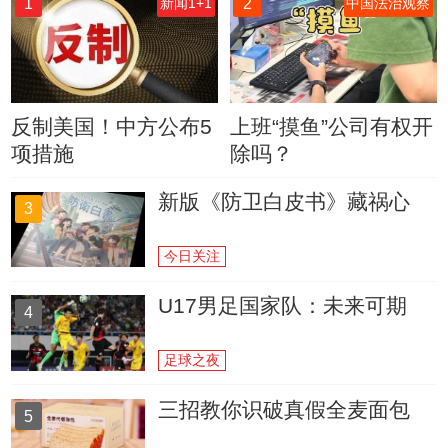
1
2
新闻1+1
中国法治观察
反制美国！中方公布5
上班“摸鱼”公司有权开
项措施
除吗？
新版《防卫白皮书》藏祸心
3
今日关注
U17男足国家队：未来可期
4
足球之夜
三招教你识破真假全麦面包
5