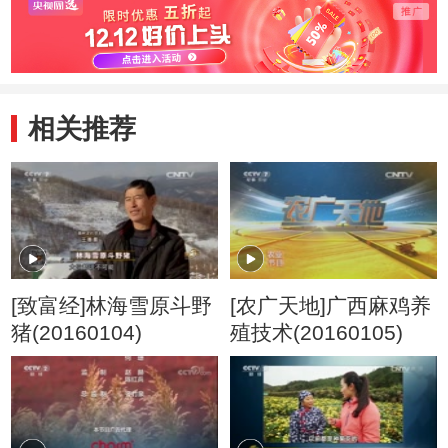
相关推荐
[致富经]林海雪原斗野
[农广天地]广西麻鸡养
猪(20160104)
殖技术(20160105)