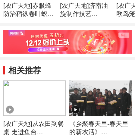
[农广天地]赤眼蜂
[农广天地]济南油
[农广
防治稻纵卷叶螟
旋制作技艺
欧鸟
20160411
20160408
20160
相关推荐
[农广天地]从农田到餐
《乡聚春天里-春天里
桌 走进鱼台
的新农活》