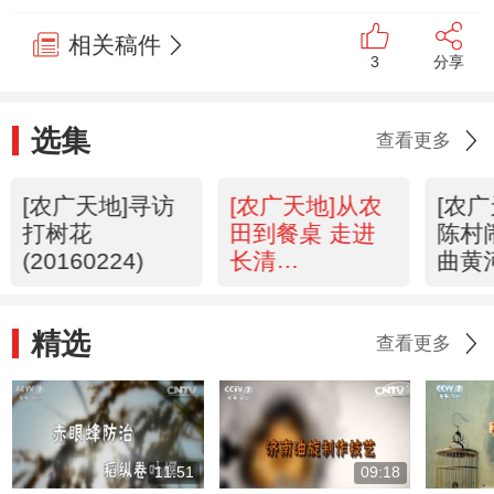
相关稿件
3
分享
选集
查看更多
[农广天地]寻访
[农广天地]从农
[农
打树花
田到餐桌 走进
陈村
(20160224)
长清
曲黄
(20160223)
(201
精选
查看更多
11:51
09:18