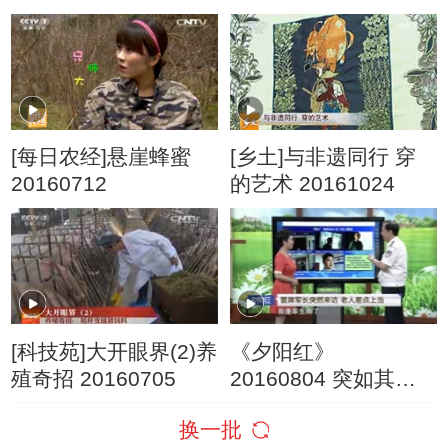
(20160225)
20220330
[每日农经]悬崖蜂蜜
[乡土]与非遗同行 穿
20160712
的艺术 20161024
[科技苑]大开眼界(2)养
《夕阳红》
殖奇招 20160705
20160804 突如其来
的“长官”
换一批