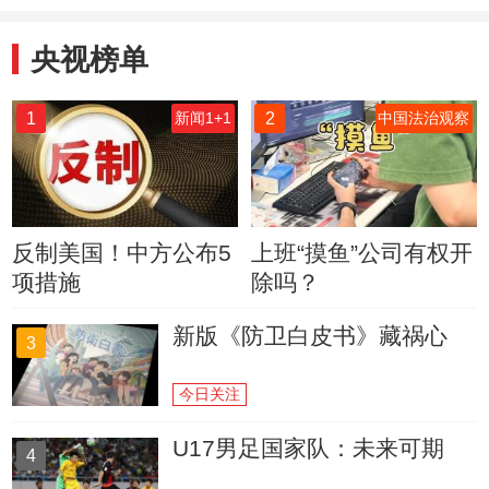
央视榜单
1
2
新闻1+1
中国法治观察
反制美国！中方公布5
上班“摸鱼”公司有权开
项措施
除吗？
新版《防卫白皮书》藏祸心
3
今日关注
U17男足国家队：未来可期
4