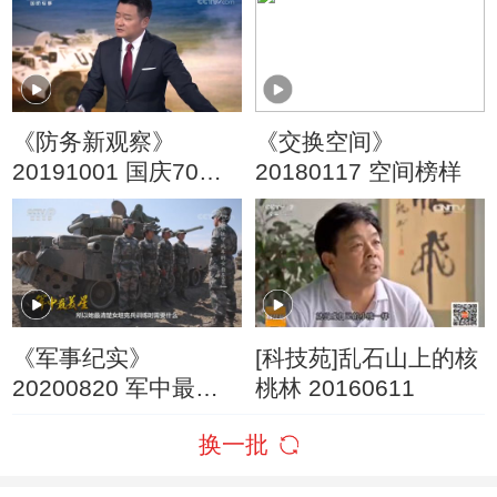
《防务新观察》
《交换空间》
20191001 国庆70周
20180117 空间榜样
年特别节目 人民军
队“走出去”展现大国担
当
《军事纪实》
[科技苑]乱石山上的核
20200820 军中最美
桃林 20160611
星 驾驭铁甲战车的女
换一批
指导员