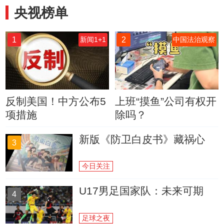
央视榜单
1
2
新闻1+1
中国法治观察
反制美国！中方公布5
上班“摸鱼”公司有权开
项措施
除吗？
新版《防卫白皮书》藏祸心
3
今日关注
U17男足国家队：未来可期
4
足球之夜