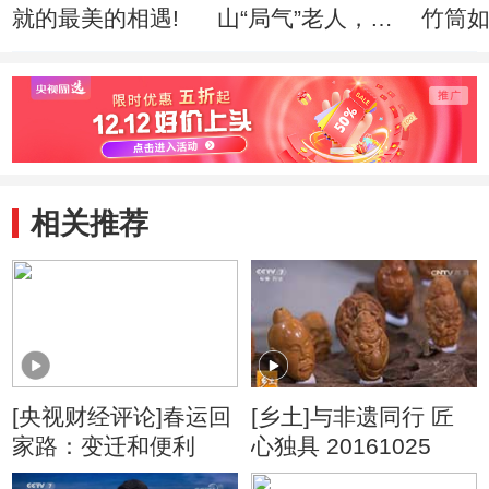
就的最美的相遇!
山“局气”老人，如
竹筒
何绣出皇家风范！
入驻
相关推荐
[央视财经评论]春运回
[乡土]与非遗同行 匠
家路：变迁和便利
心独具 20161025