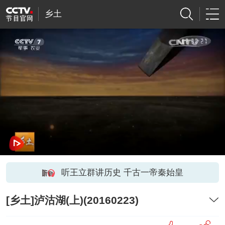
乡土
听王立群讲历史 千古一帝秦始皇
[乡土]泸沽湖(上)(20160223)