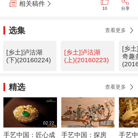
相关稿件
10
分享
选集
查看更多
[乡
[乡土]泸沽湖
[乡土]泸沽湖
奇趣
(下)(20160224)
(上)(20160223)
(201
精选
查看更多
02:22
02:23
手艺中国：匠心成
手艺中国：探房
手艺