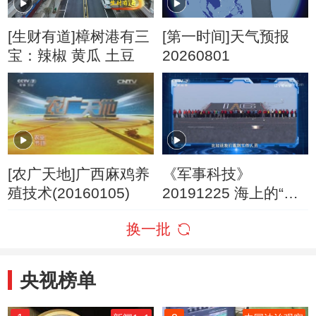
[生财有道]樟树港有三
[第一时间]天气预报
宝：辣椒 黄瓜 土豆
20260801
[农广天地]广西麻鸡养
《军事科技》
殖技术(20160105)
20191225 海上的“移
动机场”——直击中国
换一批
人民解放军海军山东
舰
央视榜单