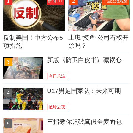
1
2
新闻1+1
中国法治观察
反制美国！中方公布5
上班“摸鱼”公司有权开
项措施
除吗？
新版《防卫白皮书》藏祸心
3
今日关注
U17男足国家队：未来可期
4
足球之夜
三招教你识破真假全麦面包
5