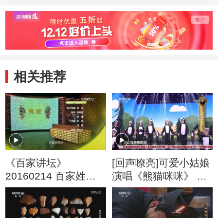
公元前124年的那
中国军事史上的边
他是个
场夜袭
将代表——卫青、
封侯
霍去病
相关推荐
《百家讲坛》
[回声嘹亮]可爱小姑娘
20160214 百家姓
演唱《熊猫咪咪》 太
（第四部）7 巴 弓 牧
好听了
隗