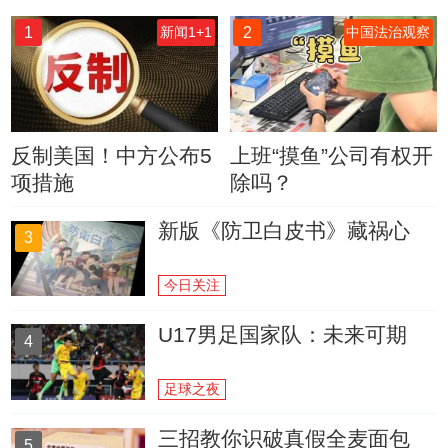
1
2
新闻1+1
中国法治观察
反制美国！中方公布5
上班“摸鱼”公司有权开
项措施
除吗？
新版《防卫白皮书》藏祸心
3
今日关注
U17男足国家队：未来可期
4
足球之夜
三招教你识破真假全麦面包
5