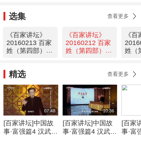
选集
查看更多
《百家讲坛》
《百家讲坛》
《百
20160213 百家
20160212 百家
201
姓（第四部）6
姓（第四部）5
姓（
巫 乌 焦
井 段 富
靳 汲
精选
查看更多
07:48
10:36
[百家讲坛]中国故
[百家讲坛]中国故
[百家
事·富强篇4 汉武帝
事·富强篇4 汉武帝
事·富
眼中的绝代双骄
眼中的绝代双骄
眼中