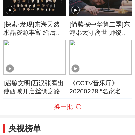
[探索·发现]东海天然
[简牍探中华第二季]东
水晶资源丰富 给后人
海郡太守离世 师饶悲
留下无数精美文物
痛欲绝
[遇鉴文明]西汉张骞出
《CCTV音乐厅》
使西域开启丝绸之路
20260228 “名家名
曲”系列音乐会（20）
换一批
“龙跃东方” 中国广播
民族乐团音乐会
（下）
央视榜单