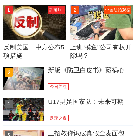
1
2
新闻1+1
中国法治观察
反制美国！中方公布5
上班“摸鱼”公司有权开
项措施
除吗？
新版《防卫白皮书》藏祸心
3
今日关注
U17男足国家队：未来可期
4
足球之夜
三招教你识破真假全麦面包
5