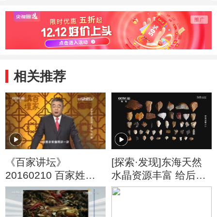
相关推荐
《百家讲坛》
[探索·发现]东海天然
20160210 百家姓
水晶资源丰富 给后人
（第四部）3 封 芮 羿
留下无数精美文物
储