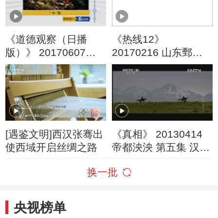
《道德观察（日播
《热线12》
版）》 20170607
20170216 山东鄄
“补”渔
城：男子深夜盗走男
童 监控助警方破案
[遇鉴文明]西汉张骞出
《真相》 20130414
使西域开启丝绸之路
帝都泱泱 第五集 汉魏
故城的诱惑
换一批
央视榜单