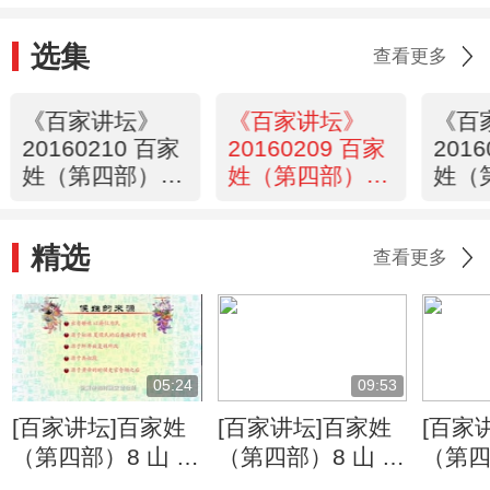
选集
查看更多
《百家讲坛》
《百家讲坛》
《百
20160210 百家
20160209 百家
201
姓（第四部）3
姓（第四部）2
姓（
封 芮 羿 储
麹 家
於 惠
精选
查看更多
05:24
09:53
[百家讲坛]百家姓
[百家讲坛]百家姓
[百家
（第四部）8 山 谷
（第四部）8 山 谷
（第四
车 侯 侯姓的来源
车 侯 谷姓的来源
车 侯