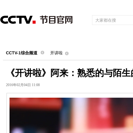
首页
直播
节目单
频道大全
栏目
综合
新闻
财经
综艺
中文国际
体育
电影
国防军事
电
CCTV-1综合频道
开讲啦
《开讲啦》阿来：熟悉的与陌生
2016年02月04日 11:08