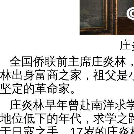
庄
全国侨联前主席庄炎林
林出身富商之家，祖父是
坚定的革命家。
庄炎林早年曾赴南洋求
地位低下的年代，求学之路
于日寇之手，17岁的庄