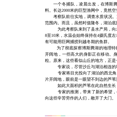
一个冬捕队，
凌晨出发，在博斯
料。长达2000米的巨型渔网中，竟然
考察队前往实地，调查水质状况。
范围内。而且，虽然时值隆冬，湖泊底
为此考察队来到了县水产局，向
8至10米，水温会始终保持在4摄氏
有可能用巨网捕捞到越冬期的鱼群。
为了彻底探察博斯腾湖的地理特
开阔地，一些高大的身影正在移动。
粒。原来，这些看似山丘的地方，正是
专家说，尽管沙丘与湖泊相连的
专家将目光投向了湖泊的西北角
片开阔地，眼前是一眼望不到边的芦苇
如此大面积的芦苇在此自然生长
专家的推测，带来了新的希望，
向这些辛苦劳作的人们，敞开了大门。