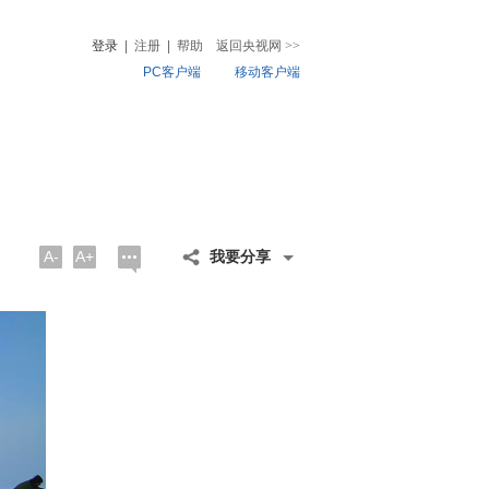
登录
|
注册
|
帮助
返回央视网
>>
PC客户端
移动客户端
音
热榜
微视频
儿
音乐
体育赛事
农业农村
A-
A+
我要分享