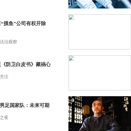
7
班“摸鱼”公司有权开除
？
法治观察
8
版《防卫白皮书》藏祸心
关注
9
7男足国家队：未来可期
之夜