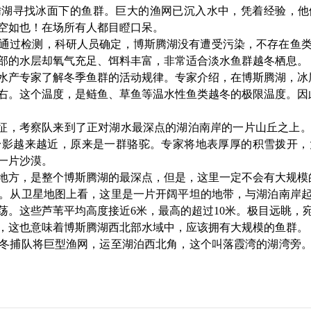
腾湖
寻找冰面下的鱼群。
巨大的渔网已沉入水中，凭着经验，他
空空如也！在场所有人都目瞪口呆。
通过检测，科研人员确定，博斯腾湖没有遭受污染，不存在鱼
部的水层却氧气充足、饵料丰富，非常适合淡水鱼群越冬栖息。
水产专家了解冬季鱼群的活动规律。专家介绍，在博斯腾湖，冰
度左右。这个温度，是鲢鱼、草鱼等温水性鱼类越冬的极限温度。因
征，考察队来到了正对湖水最深点的湖泊南岸的一片山丘之上。
身影越来越近，原来是一群骆驼。专家将地表厚厚的积雪拨开，
一片沙漠。
地方，是整个博斯腾湖的最深点，但是，这里一定不会有大规模
。从卫星地图上看，这里是一片开阔平坦的地带，与湖泊南岸
荡。这些芦苇平均高度接近6米，最高的超过10米。极目远眺，
，这也意味着博斯腾湖西北部水域中，应该拥有大规模的鱼群。
冬捕队将巨型渔网，运至湖泊西北角，这个叫落霞湾的湖湾旁。