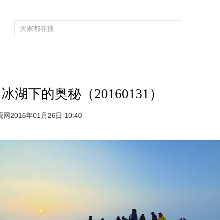
频道大全
栏目大全
片库
4K专区
听
育
电影
国防军事
电视剧
纪录
科教
戏曲
社会与法
少
湖下的奥秘（20160131）
网2016年01月26日 10:40