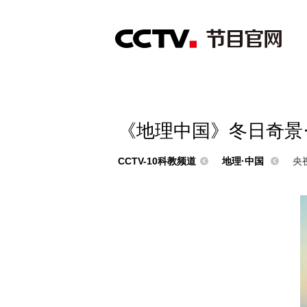
首页
直播
节目单
综合
新闻
财经
综艺
中文国际
体
《地理中国》冬日奇景·冰
CCTV-10科教频道
地理·中国
央视