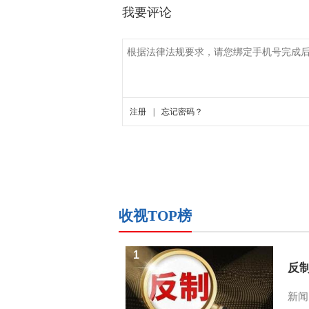
收视TOP榜
1
反
新闻