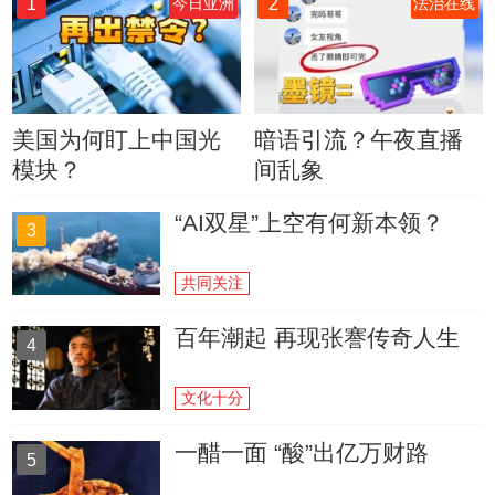
1
2
今日亚洲
法治在线
美国为何盯上中国光
暗语引流？午夜直播
模块？
间乱象
“AI双星”上空有何新本领？
3
共同关注
百年潮起 再现张謇传奇人生
4
文化十分
一醋一面 “酸”出亿万财路
5