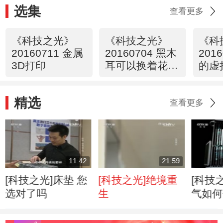
选集
查看更多
《科技之光》
《科技之光》
《科
20160711 金属
20160704 黑木
201
3D打印
耳可以换着花样
的虚
吃
精选
查看更多
11:42
21:59
[科技之光]床垫 您
[科技之光]绝境重
[科技
选对了吗
生
气如何
护