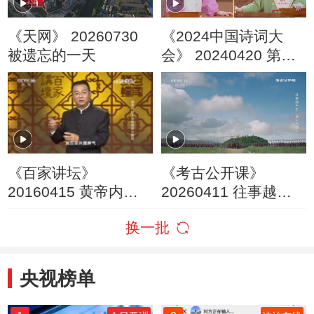
《天网》 20260730
《2024中国诗词大
被遗忘的一天
会》 20240420 第七
场 山河
《百家讲坛》
《考古公开课》
20160415 黄帝内经 8
20260411 往事越千
常常疲劳为哪般
年·烽火与烟火
换一批
央视榜单