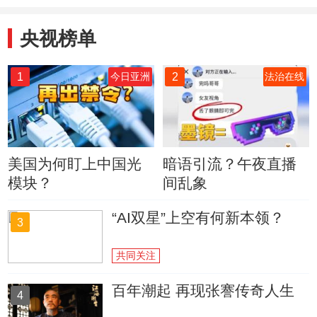
央视榜单
1
2
今日亚洲
法治在线
美国为何盯上中国光
暗语引流？午夜直播
模块？
间乱象
“AI双星”上空有何新本领？
3
共同关注
百年潮起 再现张謇传奇人生
4