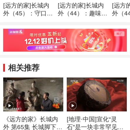
[远方的家]长城内
[远方的家]长城内
[远方
外（45）：守口堡
外（44）：趣味乡
外（4
村尝杏脯
间擂台赛
其和
相关推荐
《远方的家》长城内
[地理·中国]宣化“灵
外 第65集 长城脚下泥
石”是一块非常罕见