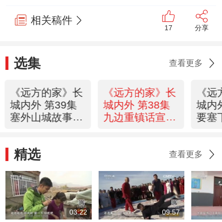
相关稿件
17
分享
选集
查看更多
《远方的家》长
《远方的家》长
《远
城内外 第39集
城内外 第38集
城内外
塞外山城故事多
九边重镇话宣府
要塞
20151125
20151124
2015
精选
查看更多
03:22
09:57