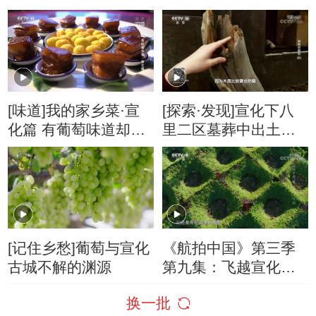
塑人 20160101
的“战国红”玛瑙
[味道]我的家乡菜·宣
[探索·发现]宣化下八
化篇 有葡萄味道却不
里二区墓葬中出土的
见葡萄 葡萄红烧肉是
两具木偶也是真容木
外地人来宣化必须打
偶像
卡的一道美味
[记住乡愁]葡萄与宣化
《航拍中国》第三季
古城不解的渊源
第九集：飞越宣化古
城 被形似漏斗的葡萄
换一批
架吸引