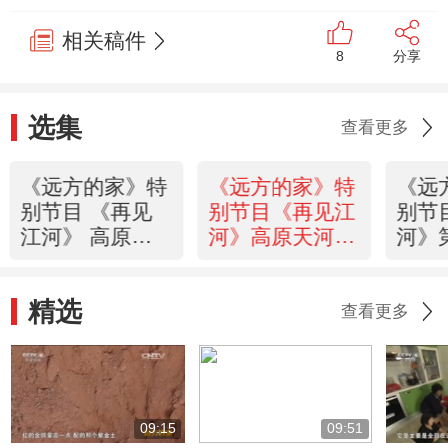
相关稿件
8
分享
选集
查看更多
《远方的家》特
《远方的家》特
《远
别节目 《再见
别节目《再见江
别节
江河》 高原天
河》高原天河
河》
河 雅鲁藏布
雅鲁藏布（上）
水塔
（下）
20150618
（下
精选
20150619
2015
查看更多
09:15
09:51