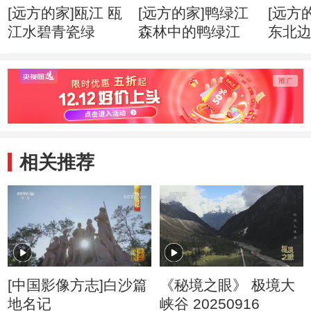
[远方的家]瓯江 瓯
[远方的家]鸭绿江
[远方
江水碧青瓷绿
森林中的鸭绿江
东北
风情
相关推荐
[中国影像方志]白沙篇
《秘境之眼》 极境大
地名记
峡谷 20250916