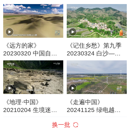
《远方的家》
《记住乡愁》第九季
20230320 中国自然
20230324 白沙——
秘境 野性阿尔金
黎寨稻香茶意浓
《地理·中国》
《走遍中国》
20210204 生境迷踪·
20241125 绿电越千
白沙迷迹
里
换一批