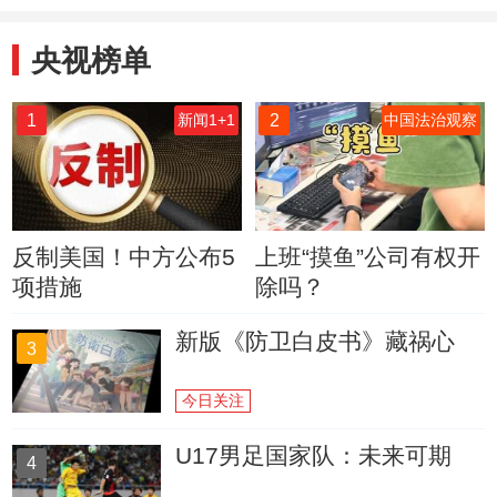
央视榜单
1
2
新闻1+1
中国法治观察
反制美国！中方公布5
上班“摸鱼”公司有权开
项措施
除吗？
新版《防卫白皮书》藏祸心
3
今日关注
U17男足国家队：未来可期
4