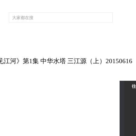
频道大全
栏目大全
片库
4K专区
听
育
电影
国防军事
电视剧
纪录
科教
戏曲
社会与法
少
河》第1集 中华水塔 三江源（上）20150616
往