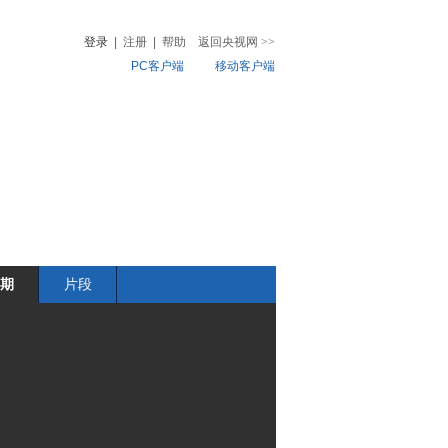
登录
|
注册
|
帮助
返回央视网
>>
PC客户端
移动客户端
音
热榜
微视频
儿
音乐
体育赛事
农业农村
期
片段