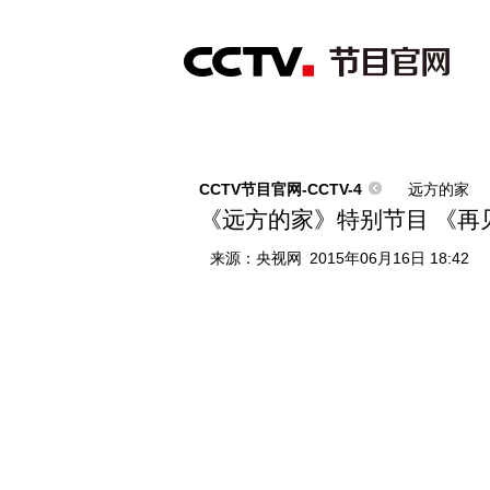
首页
直播
节目单
综合
新闻
财经
综艺
中文国际
体
CCTV节目官网-CCTV-4
远方的家
《远方的家》特别节目 《再见江
来源：
央视网
2015年06月16日 18:42