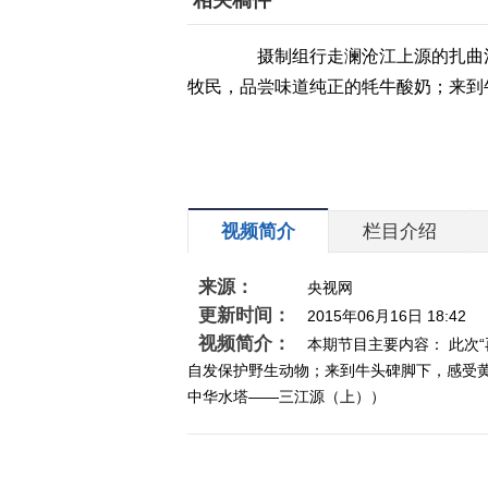
相关稿件
摄制组行走澜沧江上源的扎曲河
牧民，品尝味道纯正的牦牛酸奶；来到
视频简介
栏目介绍
来源：
央视网
更新时间：
2015年06月16日 18:42
视频简介：
本期节目主要内容： 此次
自发保护野生动物；来到牛头碑脚下，感受黄河
中华水塔——三江源（上））