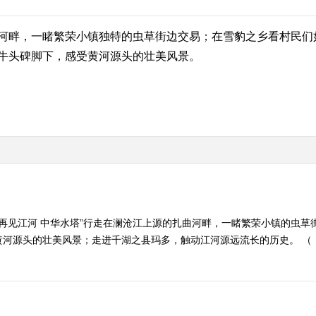
畔，一睹繁荣小镇独特的虫草街边交易；在雪豹之乡看村民们
牛头碑脚下，感受黄河源头的壮美风景。
“再见江河 中华水塔”行走在澜沧江上源的扎曲河畔，一睹繁荣小镇的虫
源头的壮美风景；走进千湖之县玛多，触动江河源远流长的历史。 （《远方