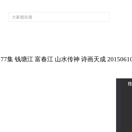
频道大全
栏目大全
片库
4K专区
听
育
电影
国防军事
电视剧
纪录
科教
戏曲
社会与法
少
集 钱塘江 富春江 山水传神 诗画天成 2015061
往