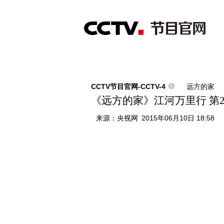
首页
直播
节目单
综合
新闻
财经
综艺
中文国际
体
CCTV节目官网-CCTV-4
远方的家
《远方的家》江河万里行 第277
来源：
央视网
2015年06月10日 18:58