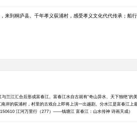
来到桐庐县。千年孝义荻浦村，感受孝义文化代代传承；船行
江与兰江汇合后形成富春江。富春江水自古就有“奇山异水、天下独绝”的
江南岸的荻浦村，村里的古戏台上即将上演一出越剧。分水江是富春江上
150610 江河万里行（277）——钱塘江 富春江：山水传神 诗画天成）