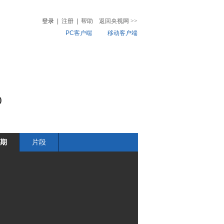
登录
|
注册
|
帮助
返回央视网
>>
PC客户端
移动客户端
音
热榜
微视频
儿
音乐
体育赛事
农业农村
0
期
片段