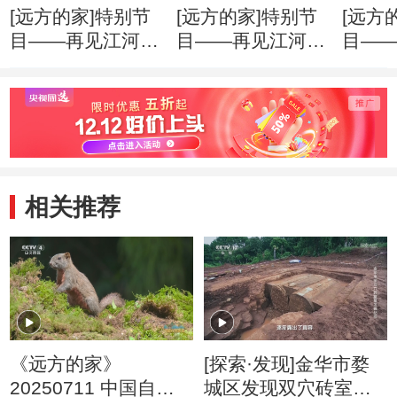
[远方的家]特别节
[远方的家]特别节
[远方
目——再见江河：
目——再见江河：
目—
走进雪豹之乡
高原上的“动植物
高原
宝库”
相关推荐
《远方的家》
[探索·发现]金华市婺
20250711 中国自然
城区发现双穴砖室券