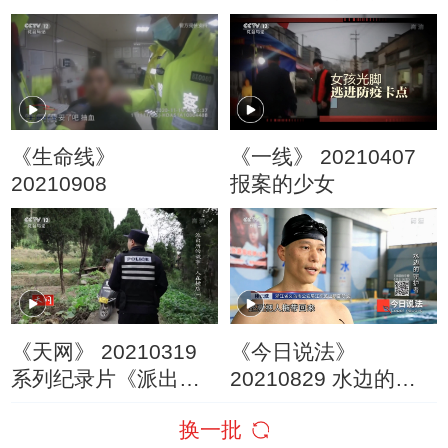
秘境 翠笼川渝 生态家
顶墓
园
《生命线》
《一线》 20210407
20210908
报案的少女
《天网》 20210319
《今日说法》
系列纪录片《派出所
20210829 水边的守
的故事·人在横店》
护者
换一批
（一）