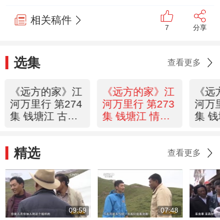
相关稿件
7
分享
选集
查看更多
《远方的家》江
《远方的家》江
《远
河万里行 第274
河万里行 第273
河万里
集 钱塘江 古韵
集 钱塘江 情满
集 
兰溪 在水一方
金华江
金华 
20150604
20150603
精选
查看更多
09:59
07:48