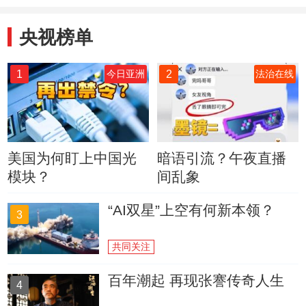
央视榜单
1
2
今日亚洲
法治在线
美国为何盯上中国光
暗语引流？午夜直播
模块？
间乱象
“AI双星”上空有何新本领？
3
共同关注
百年潮起 再现张謇传奇人生
4