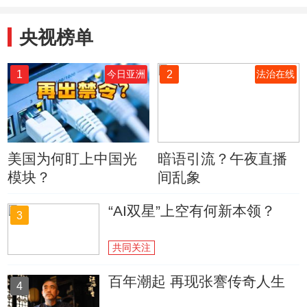
央视榜单
1
2
今日亚洲
法治在线
美国为何盯上中国光
暗语引流？午夜直播
模块？
间乱象
“AI双星”上空有何新本领？
3
共同关注
百年潮起 再现张謇传奇人生
4