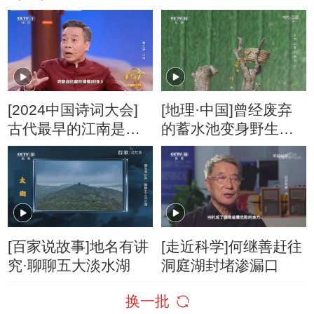
豚
[2024中国诗词大会]
[地理·中国]曾经废弃
古代最早的江南是指
的蓄水池变身野生候
洞庭湖一带
鸟新的家园
[百家说故事]地名有讲
[走近科学]何继善赶往
究·聊聊五大淡水湖
洞庭湖封堵渗漏口
换一批