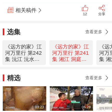
相关稿件
12
分享
选集
查看更多
《远方的家》江
《远方的家》江
《远
河万里行 第242
河万里行 第241
河万里
集 沅江 沅水之
集 湘江 洞庭湖
集 
地 家在中方
的冬天
畔 
20150416
20150415
2015
精选
查看更多
03:23
06:29