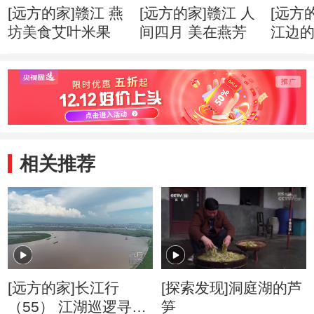
[远方的家]赣江 燕
[远方的家]赣江 人
[远方
坊美食艾叶米果
间四月 美在燕芳
江边
相关推荐
[远方的家]长江行
[探索发现]洞庭湖的芦
（55） 江湖巡逻寻江
笋