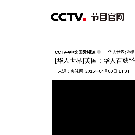
首页
直播
节目单
综合
新闻
财经
综艺
中文国际
体
CCTV-4中文国际频道
华人世界(停播
[华人世界]英国：华人首获“
来源：
央视网
2015年04月09日 14:34