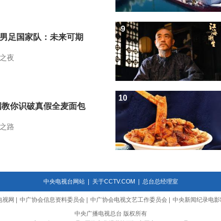
9
7男足国家队：未来可期
之夜
10
招教你识破真假全麦面包
之路
中央电视台网站
|
关于CCTV.COM
|
总台总经理室
电视网
|
中广协会信息资料委员会
|
中广协会电视文艺工作委员会
|
中央新闻纪录电影
中央广播电视总台 版权所有