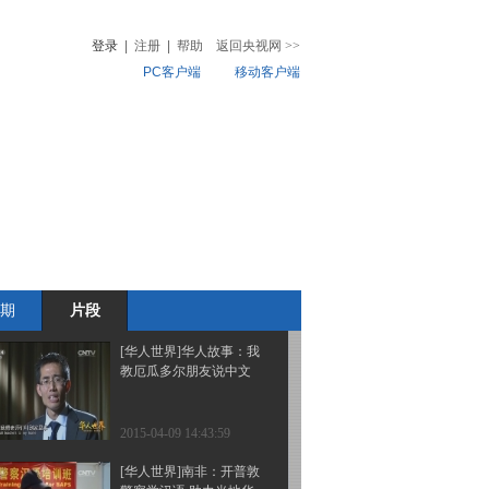
访宗祠龙山堂 身在海外
不忘中国根
登录
|
注册
|
帮助
返回央视网
>>
PC客户端
移动客户端
2015-04-10 13:38:03
[华人世界]巴厘岛华人系
音
热榜
列（三）：华裔老人讲述
微视频
巴厘岛神秘风俗 人称岛
上“活字典”
儿
音乐
体育赛事
农业农村
2015-04-10 13:36:07
[华人世界]也门华侨：中
国军舰带我和孩子回祖国
期
片段
2015-04-10 13:36:07
[华人世界]华人故事：我
教厄瓜多尔朋友说中文
2015-04-09 14:43:59
[华人世界]南非：开普敦