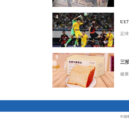
4
U1
足球
5
三
健康
中国