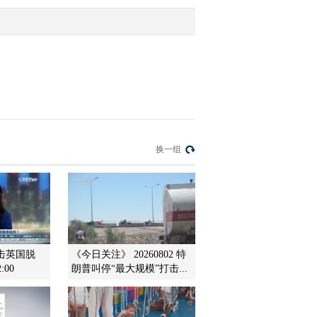
园或农场
2015-04-09 14:32:35
[华人世界]中国香港：香
港亚视未获续发牌照 全
球首家华人电视台面临倒
闭
2015-04-09 14:32:34
[华人世界]美国：哈佛录
换一组
取政策对亚裔不公？30余
家亚裔社团将申诉
2015-04-09 14:32:34
[华人世界]荷兰：与荷兰
公主当同学 华人学生平
静看待
击英国脱
《今日关注》 20260802 特
:00
朗普叫停“最大规模”打击...
2015-04-09 14:30:05
[华人世界]英国：全球最
难申请奖学金“罗德奖”首