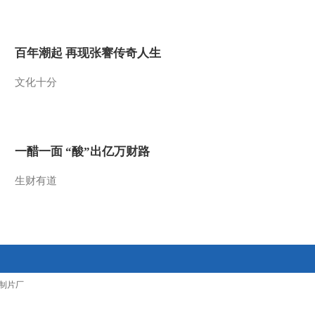
2015-04-08 14:06:30
[华人世界]中国香港：濒
百年潮起 再现张謇传奇人生
危鸟种栗鳽时隔26年再现
香港
文化十分
2015-04-08 14:04:14
[华人世界]坦桑尼亚：15
岁中国女孩登顶非洲最高
峰 成登顶最年轻中国人
一醋一面 “酸”出亿万财路
2015-04-08 14:04:14
生财有道
[华人世界]美国：飞虎队
老兵忆往昔峥嵘岁月 被
美国士兵称为“陈教授”
2015-04-08 13:59:59
[华人世界]中国：旅美华
制片厂
人招思虹捐抗战文物 黑
胶唱片印证华侨抗战决心