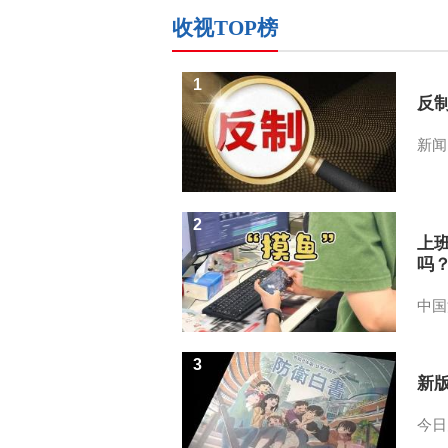
收视TOP榜
1
反
新闻
2
上
吗
中国
3
新
今日