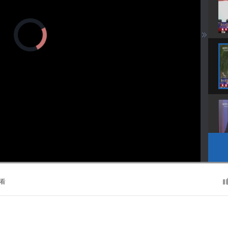
正
在
加
载
视
频
播
放
器。
播
画
静
放
质
音
速
(m)
度
看