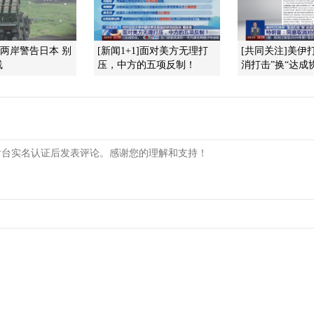
]两岸警告日本 别
[新闻1+1]面对美方无理打
[共同关注]美伊
线
压，中方的五项反制！
消打击”换“达成协