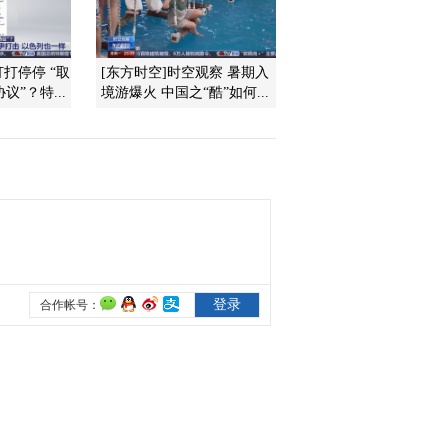
次从中国内地选拔学生
2015-04-09 14:28:09
打打停停 “取
[东方时空]时空观察 暑期入
[华人世界]美国：七旬新
议”？特...
境游爆火 中国之“酷”如何...
移民海外办讲座 普及法
律知识服务华人
2015-04-09 14:27:01
[华人世界]巴厘岛华人系
列（二） 巴厘岛新移
民：我给游客当“管家”
2015-04-09 14:27:00
[华人世界]华人故事：用
日语写日本的中国人
2015-04-08 14:12:44
[华人世界]美国：中国留
学生高速出车祸 美国高
速交通安全你知道吗？