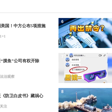
6
制美国！中方公布5项措施
1+1
7
班“摸鱼”公司有权开除
？
法治观察
8
版《防卫白皮书》藏祸心
关注