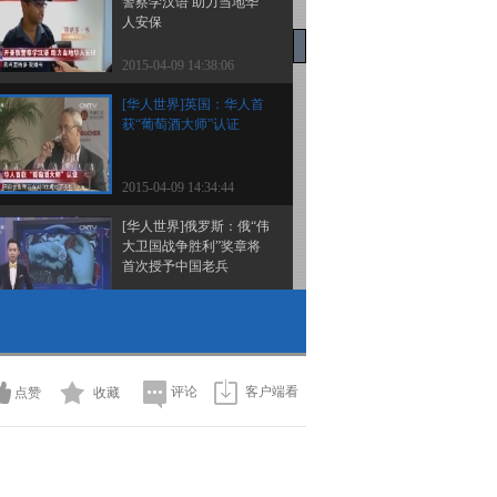
警察学汉语 助力当地华
人安保
2015-04-09 14:38:06
[华人世界]英国：华人首
获“葡萄酒大师”认证
2015-04-09 14:34:44
[华人世界]俄罗斯：俄“伟
大卫国战争胜利”奖章将
首次授予中国老兵
2015-04-09 14:34:44
[华人世界]意大利：华人
女生参加反歧视口号评选
获普拉托市政府嘉奖
评论
客户端看
点赞
收藏
2015-04-09 14:34:43
[华人世界]巴西：登革热
疫情爆发 提醒减少去公