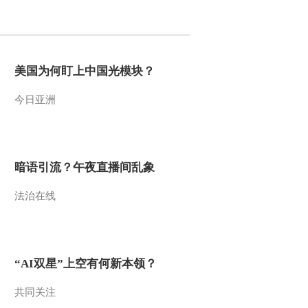
2015-04-08 14:08:38
[华人世界]日本：签证放
宽日元贬值 中国游客“爆
美国为何盯上中国光模块？
发式”赴日赏樱
今日亚洲
2015-04-08 14:08:36
[华人世界]意大利：百名
留学生遭遇房屋黑中介
留学生该如何避免消费盲
区
暗语引流？午夜直播间乱象
2015-04-08 14:06:32
法治在线
[华人世界]越南 中国文学
在越南：经典不衰 网文
走红
2015-04-08 14:06:30
“AI双星”上空有何新本领？
[华人世界]印尼：巴厘岛
华侨办学校教中文 勿让
共同关注
后代忘了“根”