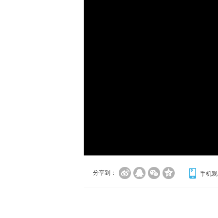
加
载
/
完
成
:
0%
分享到：
手机观